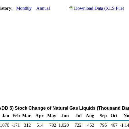
istory:
Monthly
Annual
Download Data (XLS File)
DD 5) Stock Change of Natural Gas Liquids (Thousand Bar
Jan
Feb
Mar
Apr
May
Jun
Jul
Aug
Sep
Oct
No
1,070
-171
312
514
782
1,020
722
452
795
467
-1,1