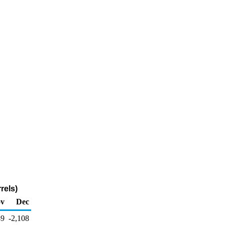
rels)
v
Dec
49
-2,108