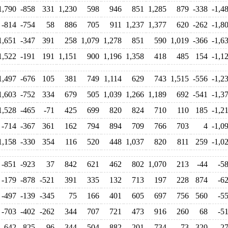
1,790
-858
331
1,230
598
946
851
1,285
879
-338
-1,4
-814
-754
58
886
705
911
1,237
1,377
620
-262
-1,8
1,651
-347
391
258
1,079
1,278
851
590
1,019
-366
-1,6
1,522
-191
191
1,151
900
1,196
1,358
418
485
154
-1,1
1,497
-676
105
381
749
1,114
629
743
1,515
-556
-1,2
1,603
-752
334
679
505
1,039
1,266
1,189
692
-541
-1,3
1,528
-465
-71
425
699
820
824
710
110
185
-1,2
-714
-367
361
162
794
894
709
766
703
4
-1,0
1,158
-330
354
116
520
448
1,037
820
811
259
-1,0
-851
-923
37
842
621
462
802
1,070
213
-44
-5
-179
-878
-521
391
335
132
713
197
228
874
-6
-497
-139
-345
75
166
401
605
697
756
560
-5
-703
-402
-262
344
707
721
473
916
260
68
-5
-642
-825
-96
344
504
882
201
734
73
320
-2