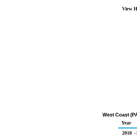
View H
West Coast (PA
Year
2010
-