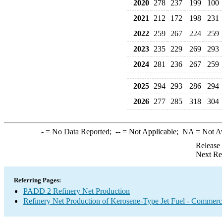
2020
278
237
199
100
2021
212
172
198
231
2022
259
267
224
259
2023
235
229
269
293
2024
281
236
267
259
2025
294
293
286
294
2026
277
285
318
304
-
= No Data Reported;
--
= Not Applicable;
NA
= Not A
Release
Next Re
Referring Pages:
PADD 2 Refinery Net Production
Refinery Net Production of Kerosene-Type Jet Fuel - Commerc