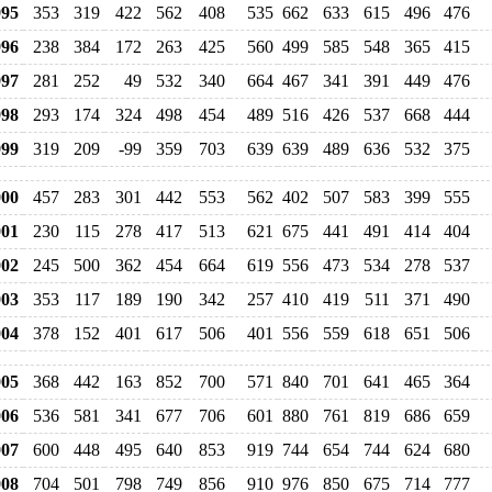
95
353
319
422
562
408
535
662
633
615
496
476
96
238
384
172
263
425
560
499
585
548
365
415
97
281
252
49
532
340
664
467
341
391
449
476
98
293
174
324
498
454
489
516
426
537
668
444
99
319
209
-99
359
703
639
639
489
636
532
375
00
457
283
301
442
553
562
402
507
583
399
555
01
230
115
278
417
513
621
675
441
491
414
404
02
245
500
362
454
664
619
556
473
534
278
537
03
353
117
189
190
342
257
410
419
511
371
490
04
378
152
401
617
506
401
556
559
618
651
506
05
368
442
163
852
700
571
840
701
641
465
364
06
536
581
341
677
706
601
880
761
819
686
659
07
600
448
495
640
853
919
744
654
744
624
680
08
704
501
798
749
856
910
976
850
675
714
777