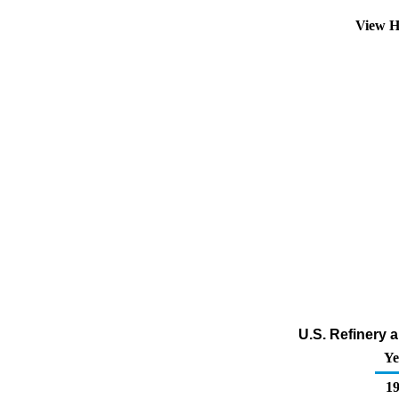
View H
U.S. Refinery 
Ye
19