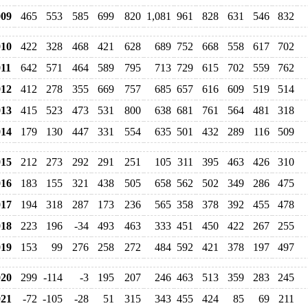
09
465
553
585
699
820
1,081
961
828
631
546
832
10
422
328
468
421
628
689
752
668
558
617
702
11
642
571
464
589
795
713
729
615
702
559
762
12
412
278
355
669
757
685
657
616
609
519
514
13
415
523
473
531
800
638
681
761
564
481
318
14
179
130
447
331
554
635
501
432
289
116
509
15
212
273
292
291
251
105
311
395
463
426
310
16
183
155
321
438
505
658
562
502
349
286
475
17
194
318
287
173
236
565
358
378
392
455
478
18
223
196
-34
493
463
333
451
450
422
267
255
19
153
99
276
258
272
484
592
421
378
197
497
20
299
-114
-3
195
207
246
463
513
359
283
245
21
-72
-105
-28
51
315
343
455
424
85
69
211