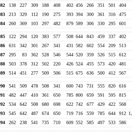
82
138
227
309
188
408
402
456
266
351
501
404
83
213
329
112
190
275
393
394
300
361
316
475
84
260
369
103
297
482
879
589
306
330
295
601
85
122
294
120
383
577
508
644
843
459
337
402
86
631
342
301
267
341
431
582
602
554
209
513
87
295
83
362
528
546
544
520
359
526
515
612
88
503
378
312
502
220
426
524
455
573
420
481
89
514
451
277
509
506
515
675
636
500
412
567
90
541
509
478
508
341
600
743
731
555
820
616
91
482
447
410
361
650
785
800
659
591
595
815
92
534
642
508
680
698
622
742
677
429
422
568
93
545
642
487
674
650
719
716
559
785
644
912
1
94
262
238
541
735
710
609
552
585
497
533
586