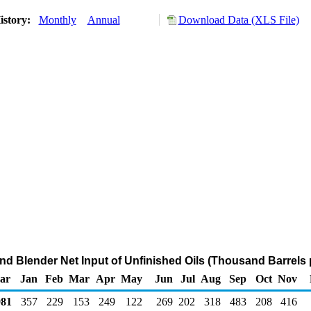
istory:
Monthly
Annual
Download Data (XLS File)
and Blender Net Input of Unfinished Oils (Thousand Barrels 
ar
Jan
Feb
Mar
Apr
May
Jun
Jul
Aug
Sep
Oct
Nov
81
357
229
153
249
122
269
202
318
483
208
416