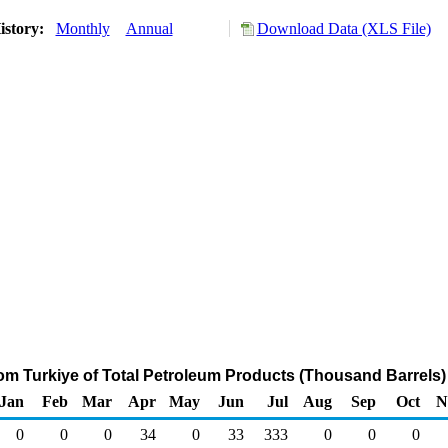
istory:
Monthly
Annual
Download Data (XLS File)
rom Turkiye of Total Petroleum Products (Thousand Barrels)
Jan
Feb
Mar
Apr
May
Jun
Jul
Aug
Sep
Oct
N
0
0
0
34
0
33
333
0
0
0