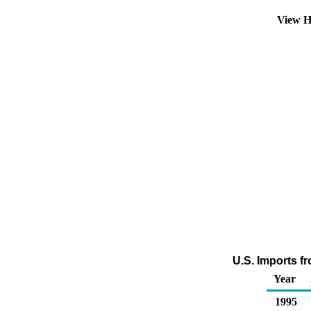
View H
U.S. Imports f
Year
1995