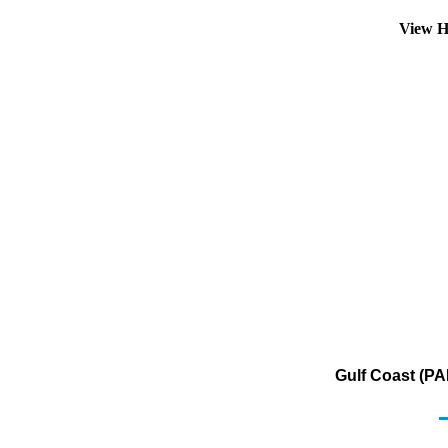
View H
Gulf Coast (PA