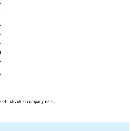
7
6
7
8
2
1
8
8
e of individual company data.