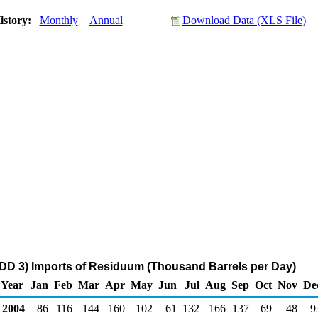
istory:
Monthly
Annual
Download Data (XLS File)
DD 3) Imports of Residuum (Thousand Barrels per Day)
Year
Jan
Feb
Mar
Apr
May
Jun
Jul
Aug
Sep
Oct
Nov
De
2004
86
116
144
160
102
61
132
166
137
69
48
9