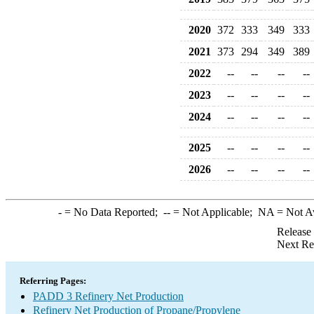
2020
372
333
349
333
2021
373
294
349
389
2022
--
--
--
--
2023
--
--
--
--
2024
--
--
--
--
2025
--
--
--
--
2026
--
--
--
--
-
= No Data Reported;
--
= Not Applicable;
NA
= Not A
Release
Next Re
Referring Pages:
PADD 3 Refinery Net Production
Refinery Net Production of Propane/Propylene