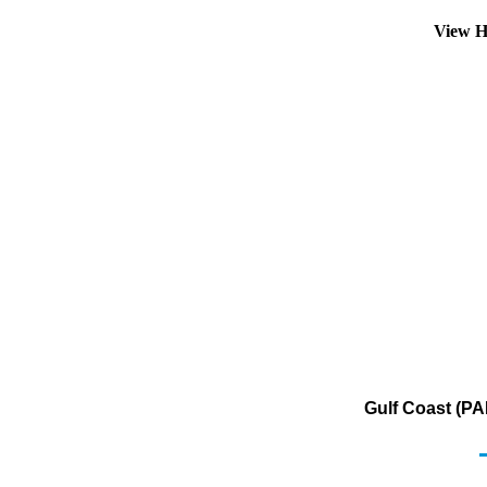
View H
Gulf Coast (PA