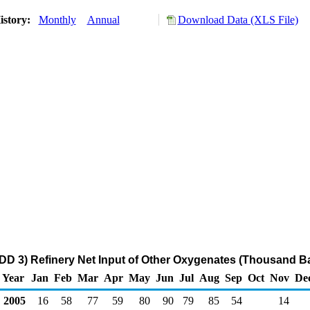
istory:
Monthly
Annual
Download Data (XLS File)
DD 3) Refinery Net Input of Other Oxygenates (Thousand Ba
Year
Jan
Feb
Mar
Apr
May
Jun
Jul
Aug
Sep
Oct
Nov
De
2005
16
58
77
59
80
90
79
85
54
14