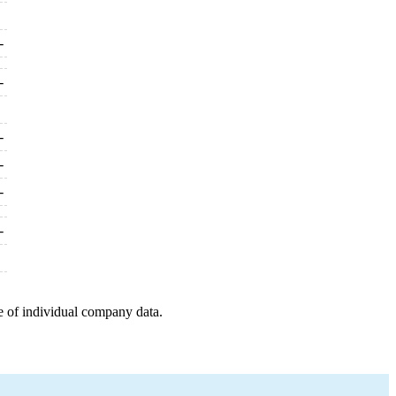
-
-
-
-
-
-
e of individual company data.