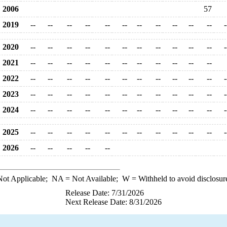
2006
57
2019
--
--
--
--
--
--
--
--
--
--
--
-
2020
--
--
--
--
--
--
--
--
--
--
--
-
2021
--
--
--
--
--
--
--
--
--
--
--
2022
--
--
--
--
--
--
--
--
--
--
--
-
2023
--
--
--
--
--
--
--
--
--
--
--
-
2024
--
--
--
--
--
--
--
--
--
--
--
-
2025
--
--
--
--
--
--
--
--
--
--
--
-
2026
--
--
--
--
--
ot Applicable;
NA
= Not Available;
W
= Withheld to avoid disclosur
Release Date: 7/31/2026
Next Release Date: 8/31/2026