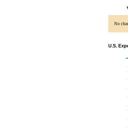
V
No char
U.S. Exp