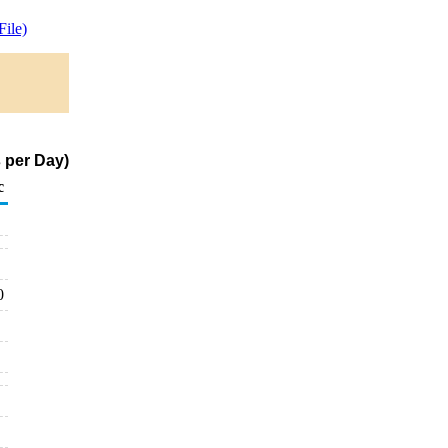
ile)
 per Day)
c
0