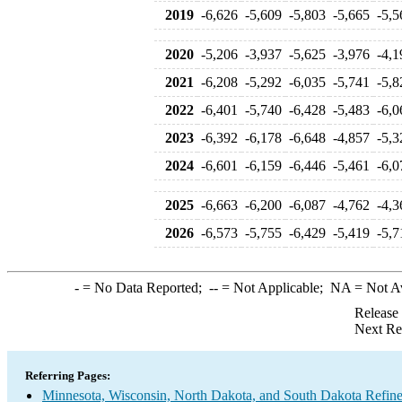
2019
-6,626
-5,609
-5,803
-5,665
-5,5
2020
-5,206
-3,937
-5,625
-3,976
-4,1
2021
-6,208
-5,292
-6,035
-5,741
-5,8
2022
-6,401
-5,740
-6,428
-5,483
-6,0
2023
-6,392
-6,178
-6,648
-4,857
-5,3
2024
-6,601
-6,159
-6,446
-5,461
-6,0
2025
-6,663
-6,200
-6,087
-4,762
-4,3
2026
-6,573
-5,755
-6,429
-5,419
-5,7
-
= No Data Reported;
--
= Not Applicable;
NA
= Not A
Release
Next Re
Referring Pages:
Minnesota, Wisconsin, North Dakota, and South Dakota Refine