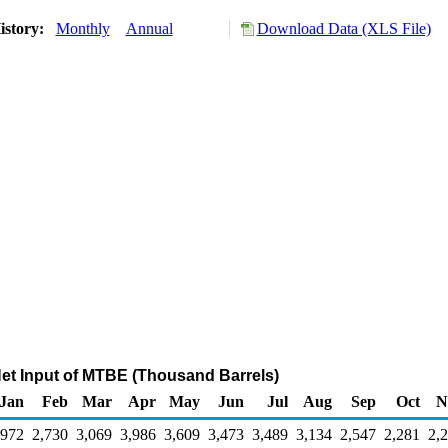
istory:
Monthly
Annual
Download Data (XLS File)
Net Input of MTBE (Thousand Barrels)
Jan
Feb
Mar
Apr
May
Jun
Jul
Aug
Sep
Oct
N
,972
2,730
3,069
3,986
3,609
3,473
3,489
3,134
2,547
2,281
2,