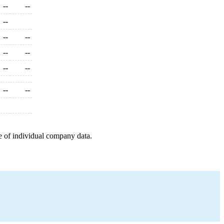
--
--
--
--
--
--
--
--
--
--
--
e of individual company data.