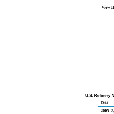
View H
U.S. Refinery 
Year
2005
2