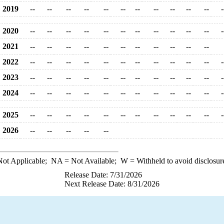
2019
--
--
--
--
--
--
--
--
--
--
--
-
2020
--
--
--
--
--
--
--
--
--
--
--
-
2021
--
--
--
--
--
--
--
--
--
--
--
2022
--
--
--
--
--
--
--
--
--
--
--
-
2023
--
--
--
--
--
--
--
--
--
--
--
-
2024
--
--
--
--
--
--
--
--
--
--
--
-
2025
--
--
--
--
--
--
--
--
--
--
--
-
2026
--
--
--
--
--
ot Applicable;
NA
= Not Available;
W
= Withheld to avoid disclosur
Release Date: 7/31/2026
Next Release Date: 8/31/2026