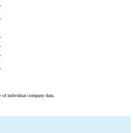
-
-
-
-
-
-
e of individual company data.