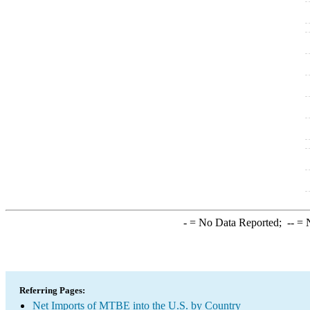
-
= No Data Reported;
--
= N
Referring Pages:
Net Imports of MTBE into the U.S. by Country