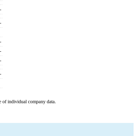
-
-
-
-
-
-
e of individual company data.