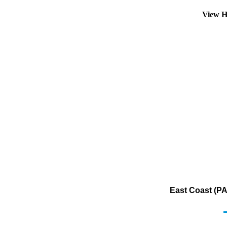
View H
East Coast (P