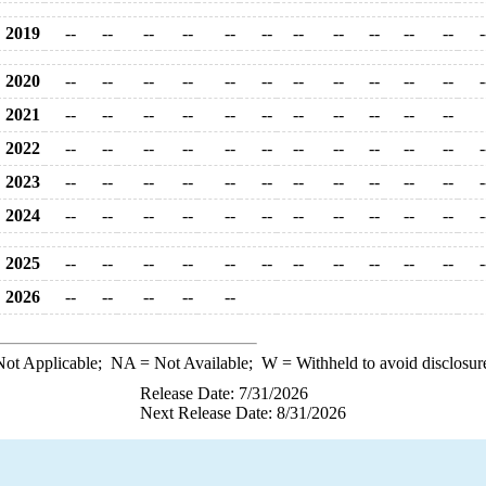
2019
--
--
--
--
--
--
--
--
--
--
--
-
2020
--
--
--
--
--
--
--
--
--
--
--
-
2021
--
--
--
--
--
--
--
--
--
--
--
2022
--
--
--
--
--
--
--
--
--
--
--
-
2023
--
--
--
--
--
--
--
--
--
--
--
-
2024
--
--
--
--
--
--
--
--
--
--
--
-
2025
--
--
--
--
--
--
--
--
--
--
--
-
2026
--
--
--
--
--
ot Applicable;
NA
= Not Available;
W
= Withheld to avoid disclosur
Release Date: 7/31/2026
Next Release Date: 8/31/2026