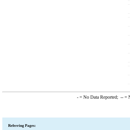
-
= No Data Reported;
--
= N
Referring Pages: