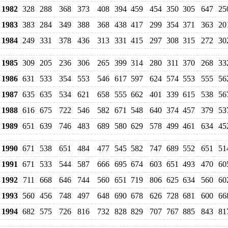
1982
328
288
368
373
408
394
459
454
350
305
647
25
1983
383
284
349
388
368
438
417
299
354
371
363
20
1984
249
331
378
436
313
331
415
297
308
315
272
30
1985
309
205
236
306
265
399
314
280
311
370
268
33
1986
631
533
354
553
546
617
597
624
574
553
555
56
1987
635
635
534
621
658
555
662
401
339
615
538
56
1988
616
675
722
546
582
671
548
640
374
457
379
53
1989
651
639
746
483
689
580
629
578
499
461
634
45
1990
671
538
651
484
477
545
582
747
689
552
651
51
1991
671
533
544
587
666
695
674
603
651
493
470
60
1992
711
668
646
744
560
651
719
806
625
634
560
60
1993
560
456
748
497
648
690
678
626
728
681
600
66
1994
682
575
726
816
732
828
829
707
767
885
843
81