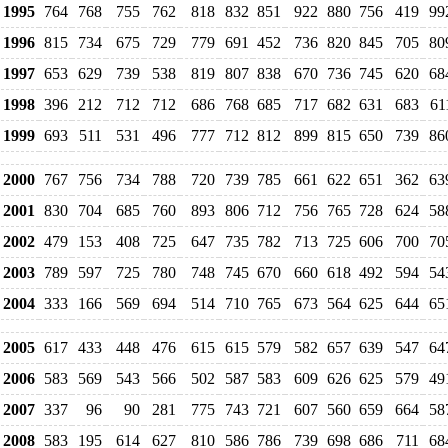
1995
764
768
755
762
818
832
851
922
880
756
419
99
1996
815
734
675
729
779
691
452
736
820
845
705
80
1997
653
629
739
538
819
807
838
670
736
745
620
68
1998
396
212
712
712
686
768
685
717
682
631
683
61
1999
693
511
531
496
777
712
812
899
815
650
739
86
2000
767
756
734
788
720
739
785
661
622
651
362
63
2001
830
704
685
760
893
806
712
756
765
728
624
58
2002
479
153
408
725
647
735
782
713
725
606
700
70
2003
789
597
725
780
748
745
670
660
618
492
594
54
2004
333
166
569
694
514
710
765
673
564
625
644
65
2005
617
433
448
476
615
615
579
582
657
639
547
64
2006
583
569
543
566
502
587
583
609
626
625
579
49
2007
337
96
90
281
775
743
721
607
560
659
664
58
2008
583
195
614
627
810
586
786
739
698
686
711
68