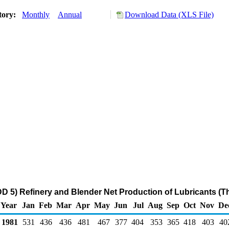
tory:
Monthly
Annual
Download Data (XLS File)
D 5) Refinery and Blender Net Production of Lubricants (T
Year
Jan
Feb
Mar
Apr
May
Jun
Jul
Aug
Sep
Oct
Nov
De
1981
531
436
436
481
467
377
404
353
365
418
403
40