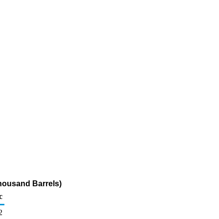
housand Barrels)
c
2