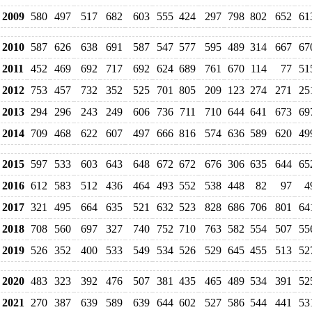
2009
580
497
517
682
603
555
424
297
798
802
652
61
2010
587
626
638
691
587
547
577
595
489
314
667
67
2011
452
469
692
717
692
624
689
761
670
114
77
51
2012
753
457
732
352
525
701
805
209
123
274
271
25
2013
294
296
243
249
606
736
711
710
644
641
673
69
2014
709
468
622
607
497
666
816
574
636
589
620
49
2015
597
533
603
643
648
672
672
676
306
635
644
65
2016
612
583
512
436
464
493
552
538
448
82
97
4
2017
321
495
664
635
521
632
523
828
686
706
801
64
2018
708
560
697
327
740
752
710
763
582
554
507
55
2019
526
352
400
533
549
534
526
529
645
455
513
52
2020
483
323
392
476
507
381
435
465
489
534
391
52
2021
270
387
639
589
639
644
602
527
586
544
441
53