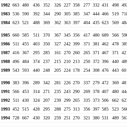
1982
663
480
436
352
326
227
358
277
332
431
498
49
1983
536
590
392
344
290
305
385
347
444
466
519
71
1984
623
521
488
369
362
363
397
404
435
623
569
48
1985
660
585
511
370
367
345
356
417
480
689
566
59
1986
511
455
403
350
327
242
399
371
381
462
478
38
1987
416
367
295
285
161
270
260
265
371
467
371
42
1988
496
484
374
237
215
210
213
250
372
396
440
48
1989
543
593
440
248
205
224
178
254
308
476
443
60
1990
383
396
289
342
281
226
270
337
279
472
369
48
1991
566
453
314
271
235
243
290
269
378
407
480
44
1992
511
430
324
207
239
299
265
335
373
506
662
62
1993
452
515
428
295
288
275
313
356
397
585
523
56
1994
728
667
430
320
259
251
270
321
380
531
489
56