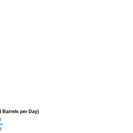
 Barrels per Day)
c
9