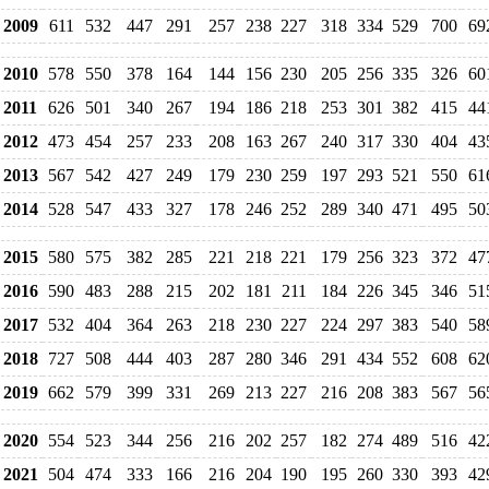
2009
611
532
447
291
257
238
227
318
334
529
700
69
2010
578
550
378
164
144
156
230
205
256
335
326
60
2011
626
501
340
267
194
186
218
253
301
382
415
44
2012
473
454
257
233
208
163
267
240
317
330
404
43
2013
567
542
427
249
179
230
259
197
293
521
550
61
2014
528
547
433
327
178
246
252
289
340
471
495
50
2015
580
575
382
285
221
218
221
179
256
323
372
47
2016
590
483
288
215
202
181
211
184
226
345
346
51
2017
532
404
364
263
218
230
227
224
297
383
540
58
2018
727
508
444
403
287
280
346
291
434
552
608
62
2019
662
579
399
331
269
213
227
216
208
383
567
56
2020
554
523
344
256
216
202
257
182
274
489
516
42
2021
504
474
333
166
216
204
190
195
260
330
393
42