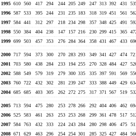
1995
610
560
417
294
244
205
249
247
313
392
431
53
1996
587
533
395
244
231
235
183
318
319
451
561
56
1997
584
441
312
297
218
234
298
357
348
425
491
59
1998
550
384
404
238
147
157
216
230
299
415
365
47
1999
699
503
457
353
276
284
364
358
431
467
433
69
2000
717
594
373
300
270
283
293
349
341
427
474
72
2001
703
580
438
284
233
194
255
270
328
484
427
52
2002
588
549
579
319
279
300
335
335
397
591
569
55
2003
760
722
432
302
281
239
247
333
388
449
429
63
2004
685
685
403
305
262
272
275
317
371
567
519
53
2005
713
594
475
280
253
278
266
292
404
406
462
69
2006
525
583
461
263
253
253
268
299
361
478
517
51
2007
584
763
432
333
224
243
284
280
298
406
475
51
2008
671
629
463
296
254
254
301
285
325
427
484
56