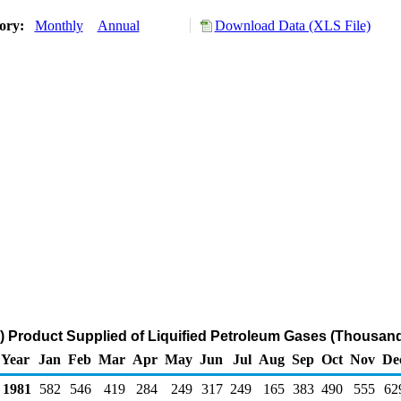
tory:
Monthly
Annual
Download Data (XLS File)
 Product Supplied of Liquified Petroleum Gases (Thousand
Year
Jan
Feb
Mar
Apr
May
Jun
Jul
Aug
Sep
Oct
Nov
De
1981
582
546
419
284
249
317
249
165
383
490
555
62