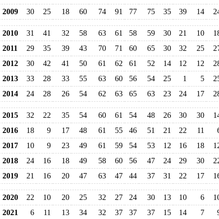
2009
30
25
18
60
74
91
77
75
35
39
14
2
2010
31
41
32
58
63
61
58
59
30
21
10
1
2011
29
35
39
43
70
71
60
65
30
32
25
2
2012
30
42
41
50
61
62
61
52
14
12
12
2
2013
33
28
33
55
63
60
56
54
25
1
5
2
2014
24
28
26
54
62
63
65
63
23
24
17
2
2015
32
22
35
54
60
61
54
48
26
30
30
1
2016
18
9
17
48
61
55
46
51
21
22
11
2017
10
9
23
49
61
59
54
53
12
16
18
1
2018
24
16
18
49
58
60
56
47
24
29
30
2
2019
21
16
20
47
63
47
44
37
31
22
17
1
2020
22
10
20
25
32
27
24
30
13
10
6
1
2021
6
11
13
34
32
37
37
37
15
14
7