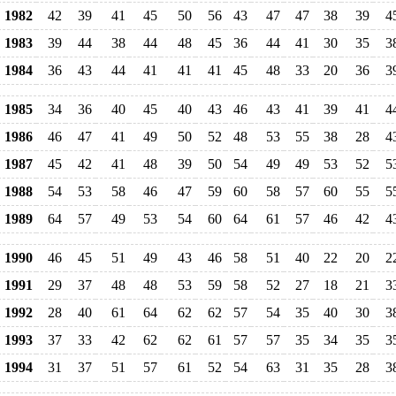
1982
42
39
41
45
50
56
43
47
47
38
39
4
1983
39
44
38
44
48
45
36
44
41
30
35
3
1984
36
43
44
41
41
41
45
48
33
20
36
3
1985
34
36
40
45
40
43
46
43
41
39
41
4
1986
46
47
41
49
50
52
48
53
55
38
28
4
1987
45
42
41
48
39
50
54
49
49
53
52
5
1988
54
53
58
46
47
59
60
58
57
60
55
5
1989
64
57
49
53
54
60
64
61
57
46
42
4
1990
46
45
51
49
43
46
58
51
40
22
20
2
1991
29
37
48
48
53
59
58
52
27
18
21
3
1992
28
40
61
64
62
62
57
54
35
40
30
3
1993
37
33
42
62
62
61
57
57
35
34
35
3
1994
31
37
51
57
61
52
54
63
31
35
28
3