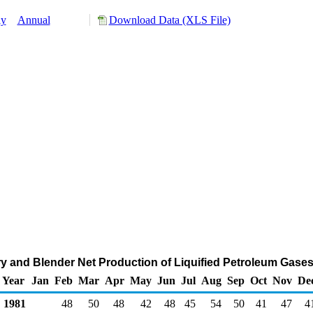
ly
Annual
Download Data (XLS File)
y and Blender Net Production of Liquified Petroleum Gase
Year
Jan
Feb
Mar
Apr
May
Jun
Jul
Aug
Sep
Oct
Nov
De
1981
48
50
48
42
48
45
54
50
41
47
4