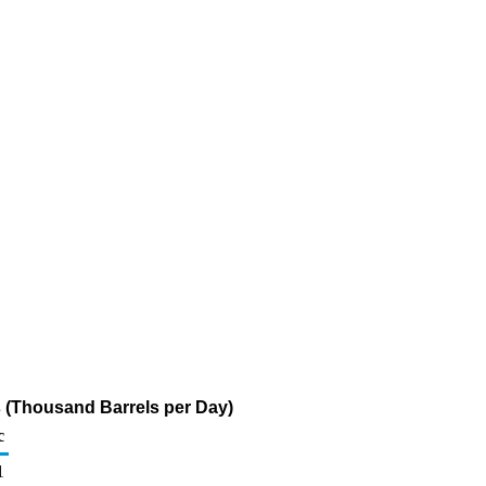
s (Thousand Barrels per Day)
c
1