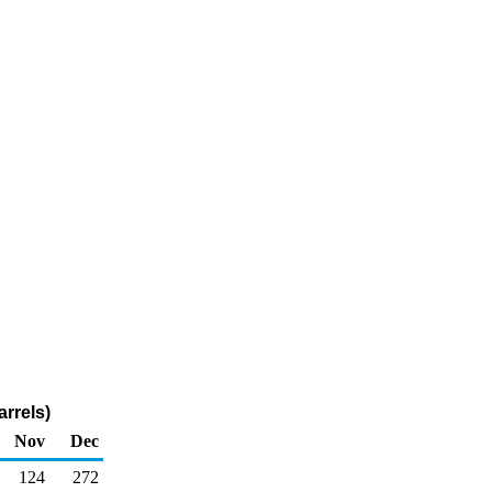
rrels)
Nov
Dec
124
272