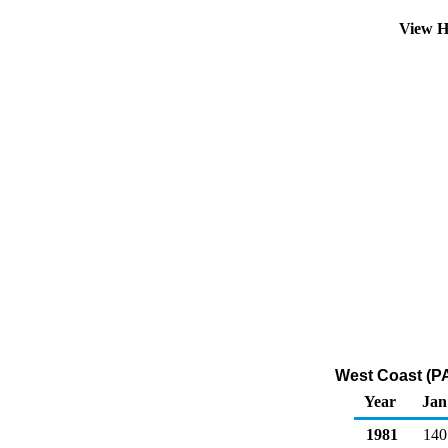
View H
West Coast (P
Year
Jan
1981
140