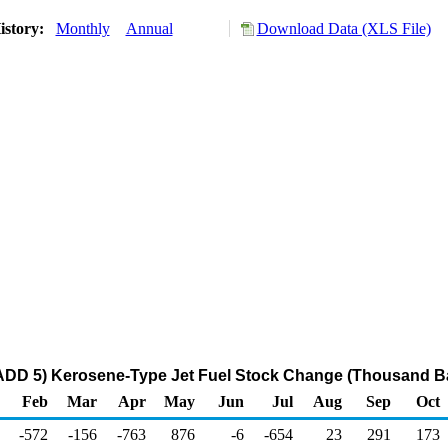
istory:
Monthly
Annual
Download Data (XLS File)
ADD 5) Kerosene-Type Jet Fuel Stock Change (Thousand Ba
Feb
Mar
Apr
May
Jun
Jul
Aug
Sep
Oct
-572
-156
-763
876
-6
-654
23
291
173