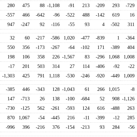
280
475
88
-1,108
-91
213
-209
293
-729
-557
466
-642
-96
-522
488
-142
619
16
947
-247
92
-116
-55
93
4
-502
311
32
60
-217
-586
1,020
-477
-839
1
-364
550
356
-173
-267
-64
-102
171
-389
404
198
106
358
226
-1,567
83
-296
1,068
1,008
-17
201
503
314
27
114
-406
-92
-22
-1,303
425
791
1,118
-530
-246
-920
-449
1,009
-385
446
-343
128
-1,043
61
266
1,015
-8
147
-713
26
138
-100
-684
52
908
-1,126
-730
-125
562
-261
-593
124
616
-488
263
870
1,067
-54
-445
216
-11
-399
-12
285
-996
396
-216
376
-154
-213
93
284
-56