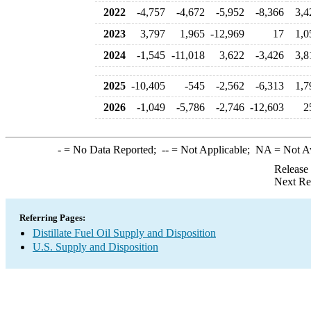
2022
-4,757
-4,672
-5,952
-8,366
3,4
2023
3,797
1,965
-12,969
17
1,0
2024
-1,545
-11,018
3,622
-3,426
3,8
2025
-10,405
-545
-2,562
-6,313
1,7
2026
-1,049
-5,786
-2,746
-12,603
2
-
= No Data Reported;
--
= Not Applicable;
NA
= Not A
Release
Next Re
Referring Pages:
Distillate Fuel Oil Supply and Disposition
U.S. Supply and Disposition