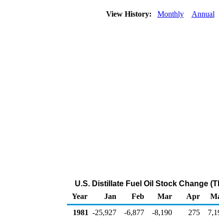
View History:
Monthly
Annual
U.S. Distillate Fuel Oil Stock Change (
Year
Jan
Feb
Mar
Apr
M
1981
-25,927
-6,877
-8,190
275
7,1