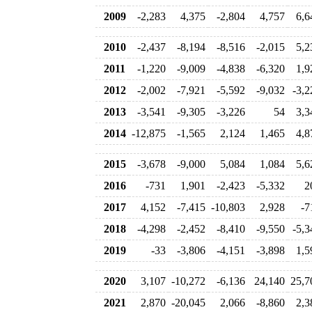
2009
-2,283
4,375
-2,804
4,757
6,6
2010
-2,437
-8,194
-8,516
-2,015
5,2
2011
-1,220
-9,009
-4,838
-6,320
1,9
2012
-2,002
-7,921
-5,592
-9,032
-3,2
2013
-3,541
-9,305
-3,226
54
3,3
2014
-12,875
-1,565
2,124
1,465
4,8
2015
-3,678
-9,000
5,084
1,084
5,6
2016
-731
1,901
-2,423
-5,332
2
2017
4,152
-7,415
-10,803
2,928
-7
2018
-4,298
-2,452
-8,410
-9,550
-5,3
2019
-33
-3,806
-4,151
-3,898
1,5
2020
3,107
-10,272
-6,136
24,140
25,7
2021
2,870
-20,045
2,066
-8,860
2,3