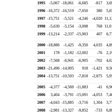
1995
-5,067
-18,061
-6,685
-817
3,6
1996
-16,372
-16,519
-7,650
380
5,6
1997
-15,751
-5,521
-4,246
-4,020
11,1
1998
-5,630
-5,154
-3,098
768
11,0
1999
-13,214
-2,337
-15,903
407
6,7
2000
-18,886
-1,425
-9,350
4,035
4,8
2001
178
-1,182
-12,002
-76
2,1
2002
-7,568
-6,941
-6,905
-702
4,6
2003
-21,496
-14,905
918
-1,421
9,5
2004
-13,751
-10,593
-7,818
-2,875
5,9
2005
-4,377
-4,569
-11,883
-41
6,9
2006
3,404
-3,791
-15,091
-4,053
7,4
2007
-4,043
-15,885
-3,716
1,304
3,7
2008
-2,981
-13,327
-9,852
-733
6,8