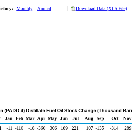
istory:
Monthly
Annual
Download Data (XLS File)
 (PADD 4) Distillate Fuel Oil Stock Change (Thousand Barr
r
Jan
Feb
Mar
Apr
May
Jun
Jul
Aug
Sep
Oct
Nov
1
-11
-110
-18
-360
306
189
221
107
-135
-314
289