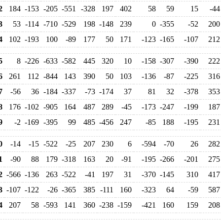
2
184
-153
-205
-551
-328
197
402
58
59
15
-44
3
53
-114
-710
-529
198
-148
239
0
-355
-52
200
4
102
-193
100
-89
177
50
171
-123
-165
-107
212
5
8
-226
-633
-582
445
320
10
-158
-307
-390
222
6
261
112
-844
143
390
50
103
-136
-87
-225
316
7
-56
36
-184
-337
-73
-174
37
81
32
-378
353
8
176
-102
-905
164
487
289
-45
-173
-247
-199
187
9
-2
-169
-395
99
485
-456
247
-85
188
-195
231
0
-14
-15
-522
-25
207
230
6
-594
-70
26
282
1
-90
88
179
-318
163
20
-91
-195
-266
-201
275
2
-566
-136
263
-522
-41
197
31
-370
-145
310
417
3
-107
-122
-26
-365
385
-111
160
-323
64
-59
587
4
207
58
-593
141
360
-238
-159
-421
160
159
208