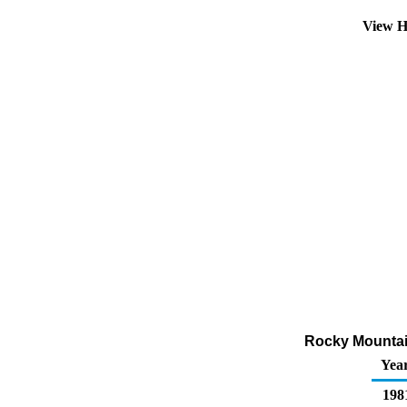
View H
Rocky Mountain
Yea
198