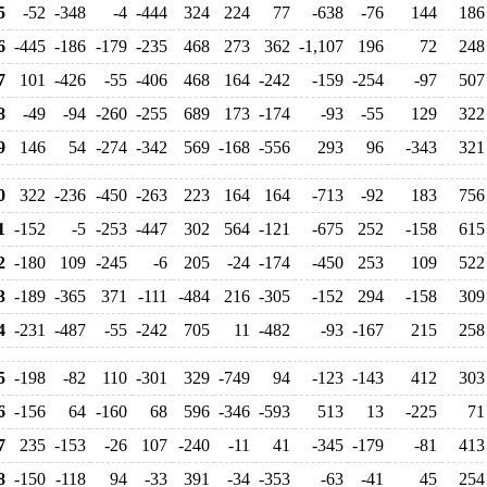
5
-52
-348
-4
-444
324
224
77
-638
-76
144
186
6
-445
-186
-179
-235
468
273
362
-1,107
196
72
248
7
101
-426
-55
-406
468
164
-242
-159
-254
-97
507
8
-49
-94
-260
-255
689
173
-174
-93
-55
129
322
9
146
54
-274
-342
569
-168
-556
293
96
-343
321
0
322
-236
-450
-263
223
164
164
-713
-92
183
756
1
-152
-5
-253
-447
302
564
-121
-675
252
-158
615
2
-180
109
-245
-6
205
-24
-174
-450
253
109
522
3
-189
-365
371
-111
-484
216
-305
-152
294
-158
309
4
-231
-487
-55
-242
705
11
-482
-93
-167
215
258
5
-198
-82
110
-301
329
-749
94
-123
-143
412
303
6
-156
64
-160
68
596
-346
-593
513
13
-225
71
7
235
-153
-26
107
-240
-11
41
-345
-179
-81
413
8
-150
-118
94
-33
391
-34
-353
-63
-41
45
254