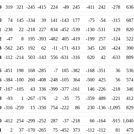
9
319
321
-245
-415
224
-49
245
-411
242
-278
636
0
74
145
-334
39
141
-143
177
-75
-54
-315
687
1
-238
22
-218
227
834
-452
-539
-130
-531
129
820
2
-47
8
195
-393
-482
405
-419
-199
257
-124
522
3
-562
245
192
62
-11
-171
-613
345
120
-424
390
4
-112
-214
503
-143
556
-631
-316
620
42
-633
809
5
-451
198
168
-285
-7
185
-382
-168
-351
36
536
6
-384
-100
260
-408
-248
-105
364
-500
425
56
574
7
-167
-105
43
336
-399
-377
-161
146
-226
-218
346
8
-93
1
-267
-176
-2
-35
75
-359
489
-221
412
9
-316
-259
15
-350
754
-222
86
230
-136
-1,095
829
0
-412
254
-299
-252
287
-37
-218
66
-164
-915
1,040
1
2
37
-170
-265
75
-452
373
-112
-112
81
475