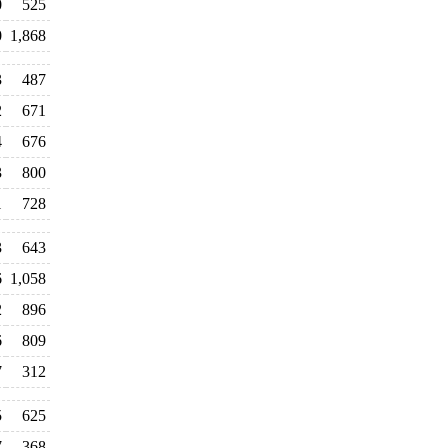
0
525
0
1,868
3
487
2
671
4
676
3
800
1
728
3
643
6
1,058
2
896
6
809
7
312
5
625
7
368