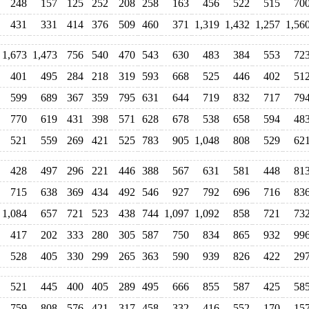
248
157
125
252
208
258
163
456
522
515
70
431
331
414
376
509
460
371
1,319
1,432
1,257
1,56
1,673
1,473
756
540
470
543
630
483
384
553
72
401
495
284
218
319
593
668
525
446
402
51
599
689
367
359
795
631
644
719
832
717
79
770
619
431
398
571
628
678
538
658
594
48
521
559
269
421
525
783
905
1,048
808
529
62
428
497
296
221
446
388
567
631
581
448
81
715
638
369
434
492
546
927
792
696
716
83
1,084
657
721
523
438
744
1,097
1,092
858
721
73
417
202
333
280
305
587
750
834
865
932
99
528
405
330
299
265
363
590
939
826
422
29
521
445
400
405
289
495
666
855
587
425
58
759
808
576
421
317
458
332
416
552
170
15