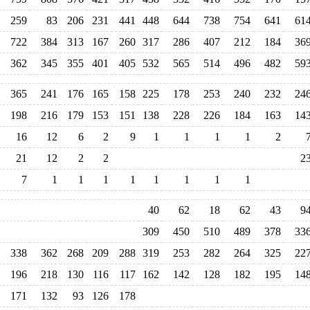
259
83
206
231
441
448
644
738
754
641
61
722
384
313
167
260
317
286
407
212
184
36
362
345
355
401
405
532
565
514
496
482
59
365
241
176
165
158
225
178
253
240
232
24
198
216
179
153
151
138
228
226
184
163
14
16
12
6
2
9
1
1
1
1
2
21
12
2
2
2
7
1
1
1
1
1
1
1
1
40
62
18
62
43
9
309
450
510
489
378
33
338
362
268
209
288
319
253
282
264
325
22
196
218
130
116
117
162
142
128
182
195
14
171
132
93
126
178