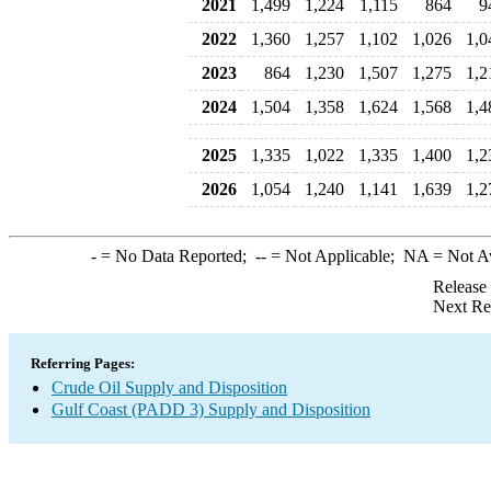
2021
1,499
1,224
1,115
864
9
2022
1,360
1,257
1,102
1,026
1,0
2023
864
1,230
1,507
1,275
1,2
2024
1,504
1,358
1,624
1,568
1,4
2025
1,335
1,022
1,335
1,400
1,2
2026
1,054
1,240
1,141
1,639
1,2
-
= No Data Reported;
--
= Not Applicable;
NA
= Not A
Release
Next Re
Referring Pages:
Crude Oil Supply and Disposition
Gulf Coast (PADD 3) Supply and Disposition