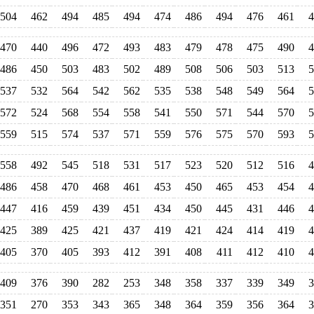
504
462
494
485
494
474
486
494
476
461
4
470
440
496
472
493
483
479
478
475
490
4
486
450
503
483
502
489
508
506
503
513
5
537
532
564
542
562
535
538
548
549
564
5
572
524
568
554
558
541
550
571
544
570
5
559
515
574
537
571
559
576
575
570
593
5
558
492
545
518
531
517
523
520
512
516
4
486
458
470
468
461
453
450
465
453
454
4
447
416
459
439
451
434
450
445
431
446
4
425
389
425
421
437
419
421
424
414
419
4
405
370
405
393
412
391
408
411
412
410
4
409
376
390
282
253
348
358
337
339
349
3
351
270
353
343
365
348
364
359
356
364
3