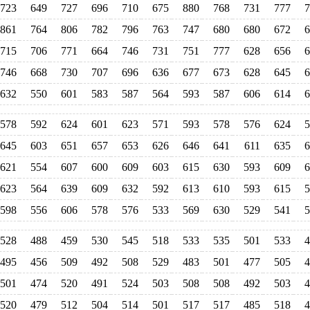
723
649
727
696
710
675
880
768
731
777
7
861
764
806
782
796
763
747
680
680
672
6
715
706
771
664
746
731
751
777
628
656
6
746
668
730
707
696
636
677
673
628
645
6
632
550
601
583
587
564
593
587
606
614
6
578
592
624
601
623
571
593
578
576
624
5
645
603
651
657
653
626
646
641
611
635
6
621
554
607
600
609
603
615
630
593
609
6
623
564
639
609
632
592
613
610
593
615
5
598
556
606
578
576
533
569
630
529
541
5
528
488
459
530
545
518
533
535
501
533
4
495
456
509
492
508
529
483
501
477
505
4
501
474
520
491
524
503
508
508
492
503
4
520
479
512
504
514
501
517
517
485
518
4