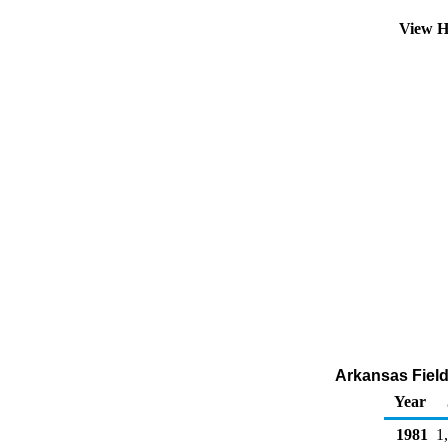
View H
Arkansas Field
Year
1981
1