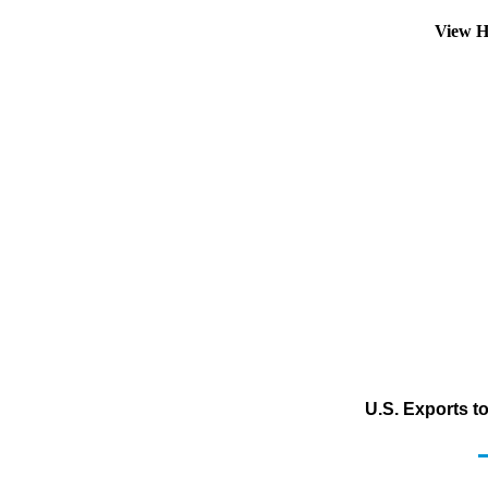
View H
U.S. Exports t