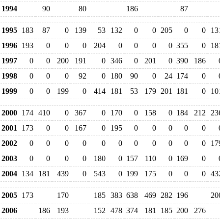
1994
90
80
186
87
1995
183
87
0
139
53
132
0
0
205
0
0
13
1996
193
0
0
0
204
0
0
0
0
355
0
18
1997
0
0
200
191
0
346
0
201
0
390
186
1998
0
0
0
92
0
180
90
0
24
174
0
1999
0
0
199
0
414
181
53
179
201
181
0
10
2000
174
410
0
367
0
170
0
158
0
184
212
23
2001
173
0
0
167
0
195
0
0
0
0
0
2002
0
0
0
0
0
0
0
0
0
0
0
17
2003
0
0
0
0
180
0
157
110
0
169
0
2004
134
181
439
0
543
0
199
175
0
0
0
43
2005
173
170
185
383
638
469
282
196
20
2006
186
193
152
478
374
181
185
200
276