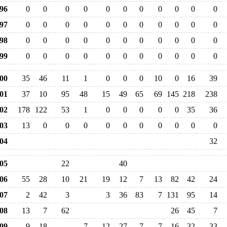
96
0
0
0
0
0
0
0
0
0
0
0
97
0
0
0
0
0
0
0
0
0
0
0
98
0
0
0
0
0
0
0
0
0
0
0
99
0
0
0
0
0
0
0
0
0
0
0
00
35
46
11
1
0
0
0
10
0
16
39
01
37
10
95
48
15
49
65
69
145
218
238
02
178
122
53
1
0
0
0
0
0
35
36
03
13
0
0
0
0
0
0
0
0
0
0
04
32
05
22
40
06
55
28
10
21
19
12
7
13
82
42
24
07
2
42
3
3
36
83
7
131
95
14
08
13
7
62
26
45
7
09
9
18
7
12
27
7
7
16
32
33