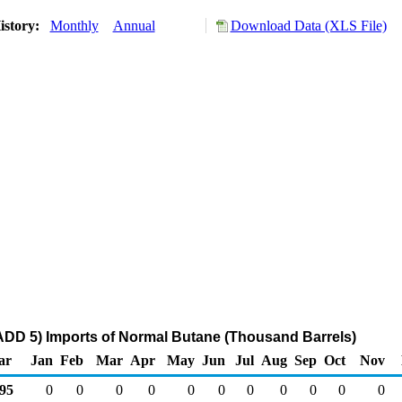
istory:
Monthly
Annual
Download Data (XLS File)
DD 5) Imports of Normal Butane (Thousand Barrels)
ar
Jan
Feb
Mar
Apr
May
Jun
Jul
Aug
Sep
Oct
Nov
95
0
0
0
0
0
0
0
0
0
0
0