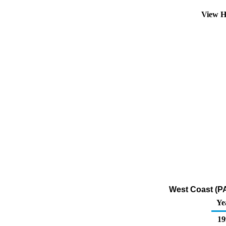
View H
West Coast (PA
Ye
19