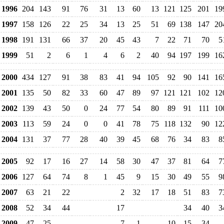
1996
204
143
91
76
31
13
60
13
121
125
201
19
1997
158
126
22
25
34
13
25
51
69
138
147
20
1998
191
131
66
37
20
45
43
7
22
71
70
5
1999
51
2
6
1
4
6
2
40
94
197
199
16
2000
434
127
91
38
83
41
94
105
92
90
141
16
2001
135
50
82
33
60
47
89
97
121
121
102
12
2002
139
43
50
0
24
77
54
80
89
91
111
10
2003
113
59
24
0
0
41
78
75
118
132
90
12
2004
131
37
77
28
40
39
45
68
76
34
83
8
2005
92
17
16
27
14
58
30
47
37
81
64
7
2006
127
64
74
8
1
45
9
15
30
49
55
9
2007
63
21
22
2
32
17
18
51
83
7
2008
52
34
44
17
34
40
3
2009
47
25
7
1
10
15
34