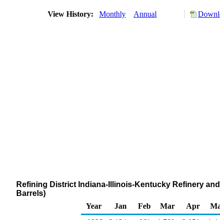
View History:
Monthly
Annual
Downlo
Refining District Indiana-Illinois-Kentucky Refinery 
Barrels)
Year
Jan
Feb
Mar
Apr
M