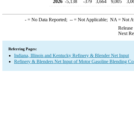
2026
-5,138
-379
3,664
9,005
3,0
-
= No Data Reported;
--
= Not Applicable;
NA
= Not A
Release
Next Re
Referring Pages:
Indiana, Illinois and Kentucky Refinery & Blender Net Input
Refinery & Blenders Net Input of Motor Gasoline Blending C