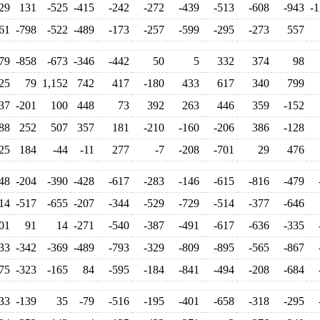
29
131
-525
-415
-242
-272
-439
-513
-608
-943
-1
61
-798
-522
-489
-173
-257
-599
-295
-273
557
79
-858
-673
-346
-442
50
5
332
374
98
25
79
1,152
742
417
-180
433
617
340
799
37
-201
100
448
73
392
263
446
359
-152
88
252
507
357
181
-210
-160
-206
386
-128
25
184
-44
-11
277
-7
-208
-701
29
476
48
-204
-390
-428
-617
-283
-146
-615
-816
-479
14
-517
-655
-207
-344
-529
-729
-514
-377
-646
01
91
14
-271
-540
-387
-491
-617
-636
-335
33
-342
-369
-489
-793
-329
-809
-895
-565
-867
75
-323
-165
84
-595
-184
-841
-494
-208
-684
33
-139
35
-79
-516
-195
-401
-658
-318
-295