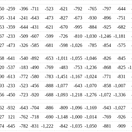
50
-259
-396
-711
-523
-621
-792
-765
-797
-644
95
-314
-241
-643
-473
-827
-673
-930
-896
-751
53
-359
-644
-431
-621
-670
-995
-884
-925
-682
67
-233
-509
-607
-599
-726
-810
-1,030
-1,246
-1,181
27
-473
-326
-585
-681
-598
-1,026
-785
-854
-575
68
-641
-540
-892
-653
-1,011
-1,055
-1,046
-826
-845
20
-537
-183
-490
-769
-483
-753
-1,236
-868
-825
-1
90
-613
-772
-580
-783
-1,451
-1,167
-1,024
-771
-831
93
-233
-523
-456
-888
-1,077
-643
-1,070
-858
-1,007
56
-450
-723
-920
-688
-1,093
-1,218
-1,276
-1,072
-1,336
62
-932
-643
-704
-886
-809
-1,096
-1,169
-943
-1,027
27
121
-762
-718
-690
-1,148
-1,000
-1,014
-769
-926
74
-645
-782
-831
-1,222
-842
-1,035
-1,050
-881
-909