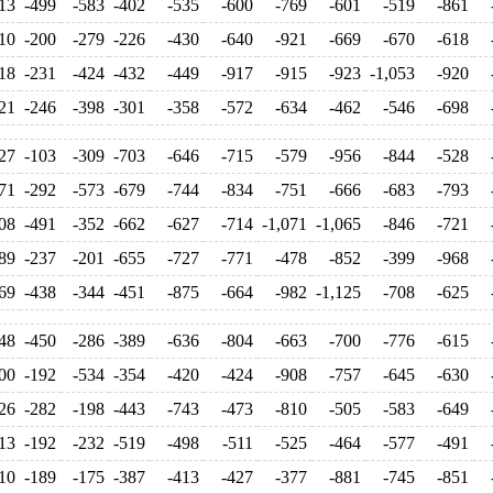
13
-499
-583
-402
-535
-600
-769
-601
-519
-861
10
-200
-279
-226
-430
-640
-921
-669
-670
-618
18
-231
-424
-432
-449
-917
-915
-923
-1,053
-920
21
-246
-398
-301
-358
-572
-634
-462
-546
-698
27
-103
-309
-703
-646
-715
-579
-956
-844
-528
71
-292
-573
-679
-744
-834
-751
-666
-683
-793
08
-491
-352
-662
-627
-714
-1,071
-1,065
-846
-721
89
-237
-201
-655
-727
-771
-478
-852
-399
-968
69
-438
-344
-451
-875
-664
-982
-1,125
-708
-625
48
-450
-286
-389
-636
-804
-663
-700
-776
-615
00
-192
-534
-354
-420
-424
-908
-757
-645
-630
26
-282
-198
-443
-743
-473
-810
-505
-583
-649
13
-192
-232
-519
-498
-511
-525
-464
-577
-491
10
-189
-175
-387
-413
-427
-377
-881
-745
-851