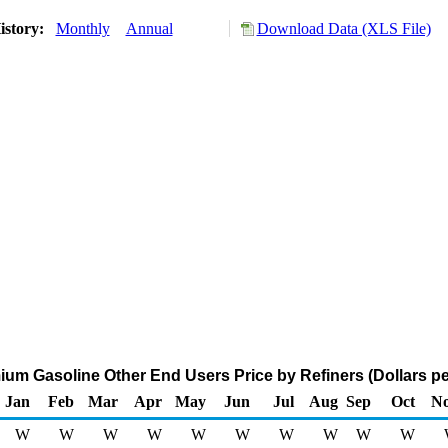
istory:
Monthly
Annual
Download Data (XLS File)
um Gasoline Other End Users Price by Refiners (Dollars pe
Jan
Feb
Mar
Apr
May
Jun
Jul
Aug
Sep
Oct
N
W
W
W
W
W
W
W
W
W
W