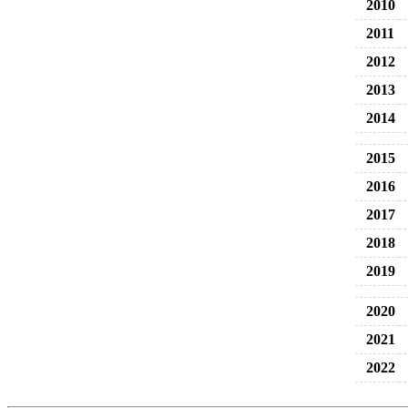
2010
2011
2012
2013
2014
2015
2016
2017
2018
2019
2020
2021
2022