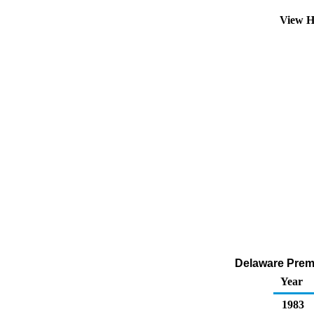
View H
Delaware Premi
Year
1983