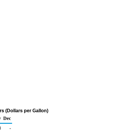
s (Dollars per Gallon)
v
Dec
8
-