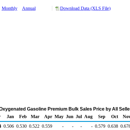
:
Monthly
Annual
Download Data (XLS File)
xygenated Gasoline Premium Bulk Sales Price by All Seller
r
Jan
Feb
Mar
Apr
May
Jun
Jul
Aug
Sep
Oct
No
4
0.506
0.530
0.522
0.559
-
-
-
-
0.579
0.638
0.67