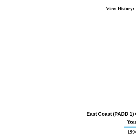
View History
East Coast (PADD 1) O
Yea
199