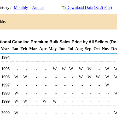
istory:
Monthly
Annual
Download Data (XLS File)
ble.
onal Gasoline Premium Bulk Sales Price by All Sellers (Dol
Year
Jan
Feb
Mar
Apr
May
Jun
Jul
Aug
Sep
Oct
Nov
De
1994
-
-
-
-
-
-
-
-
-
-
-
1995
-
-
-
-
W
W
W
W
W
-
W
1996
W
W
-
-
-
-
-
W
W
W
W
1997
-
-
-
-
-
-
-
-
-
-
W
1998
W
-
-
-
-
-
-
-
-
-
-
1999
W
W
-
W
W
-
-
-
-
-
-
2000
W
-
-
-
-
-
-
-
-
-
-