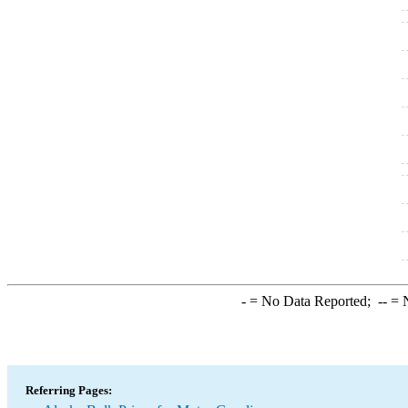
-
= No Data Reported;
--
= N
Referring Pages: