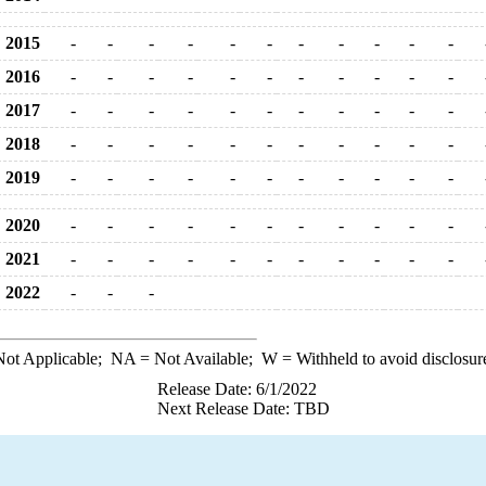
2015
-
-
-
-
-
-
-
-
-
-
-
2016
-
-
-
-
-
-
-
-
-
-
-
2017
-
-
-
-
-
-
-
-
-
-
-
2018
-
-
-
-
-
-
-
-
-
-
-
2019
-
-
-
-
-
-
-
-
-
-
-
2020
-
-
-
-
-
-
-
-
-
-
-
2021
-
-
-
-
-
-
-
-
-
-
-
2022
-
-
-
ot Applicable;
NA
= Not Available;
W
= Withheld to avoid disclosur
Release Date: 6/1/2022
Next Release Date: TBD