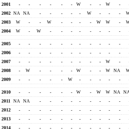
2001
-
-
-
-
-
-
W
-
-
W
-
2002
NA
NA
-
-
-
-
-
W
-
-
-
2003
W
-
-
W
-
-
-
-
W
W
-
2004
W
-
W
-
-
-
-
-
-
-
-
2005
-
-
-
-
-
-
-
-
-
-
-
2006
-
-
-
-
-
-
-
-
-
-
-
2007
-
-
-
-
-
-
-
-
-
W
-
2008
-
W
-
-
-
-
W
-
-
W
NA
2009
-
-
-
-
-
W
-
-
-
-
-
2010
-
-
-
-
-
-
W
-
W
W
NA
N
2011
NA
NA
-
-
-
-
-
-
-
-
-
2012
-
-
-
-
-
-
-
-
-
-
-
2013
-
-
-
-
-
-
-
-
-
-
-
2014
-
-
-
-
-
-
-
-
-
-
-