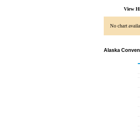
View H
No chart availa
Alaska Conventi