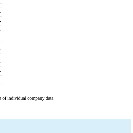
-
-
-
-
-
-
-
e of individual company data.