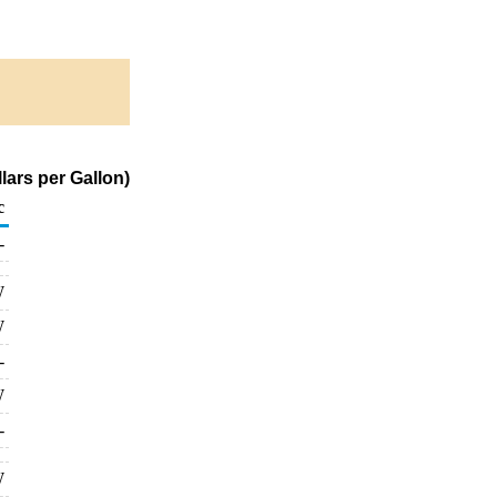
lars per Gallon)
c
-
W
W
-
W
-
W