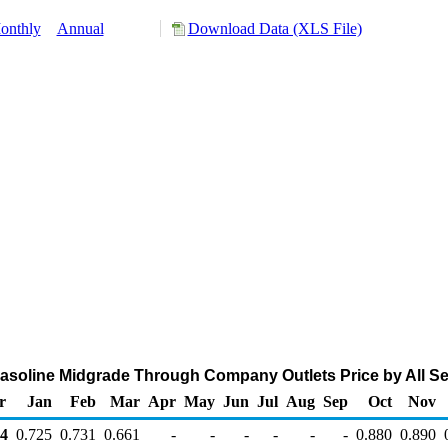
onthly
Annual
Download Data (XLS File)
oline Midgrade Through Company Outlets Price by All Sell
r
Jan
Feb
Mar
Apr
May
Jun
Jul
Aug
Sep
Oct
Nov
4
0.725
0.731
0.661
-
-
-
-
-
-
0.880
0.890