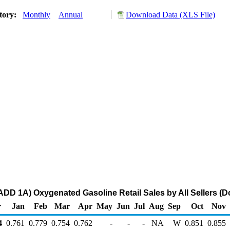
tory:
Monthly
Annual
Download Data (XLS File)
D 1A) Oxygenated Gasoline Retail Sales by All Sellers (Do
r
Jan
Feb
Mar
Apr
May
Jun
Jul
Aug
Sep
Oct
Nov
4
0.761
0.779
0.754
0.762
-
-
-
NA
W
0.851
0.855