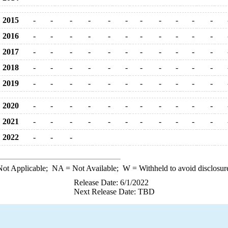
2015
-
-
-
-
-
-
-
-
-
-
-
2016
-
-
-
-
-
-
-
-
-
-
-
2017
-
-
-
-
-
-
-
-
-
-
-
2018
-
-
-
-
-
-
-
-
-
-
-
2019
-
-
-
-
-
-
-
-
-
-
-
2020
-
-
-
-
-
-
-
-
-
-
-
2021
-
-
-
-
-
-
-
-
-
-
-
2022
-
-
-
ot Applicable;
NA
= Not Available;
W
= Withheld to avoid disclosur
Release Date: 6/1/2022
Next Release Date: TBD