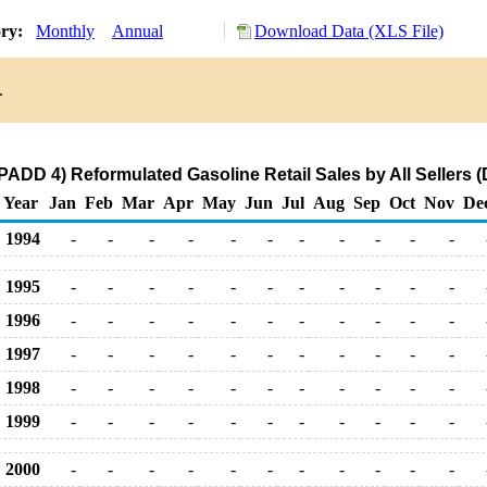
ory:
Monthly
Annual
Download Data (XLS File)
.
ADD 4) Reformulated Gasoline Retail Sales by All Sellers (D
Year
Jan
Feb
Mar
Apr
May
Jun
Jul
Aug
Sep
Oct
Nov
De
1994
-
-
-
-
-
-
-
-
-
-
-
1995
-
-
-
-
-
-
-
-
-
-
-
1996
-
-
-
-
-
-
-
-
-
-
-
1997
-
-
-
-
-
-
-
-
-
-
-
1998
-
-
-
-
-
-
-
-
-
-
-
1999
-
-
-
-
-
-
-
-
-
-
-
2000
-
-
-
-
-
-
-
-
-
-
-