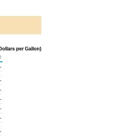
ollars per Gallon)
c
-
-
-
-
-
-
-