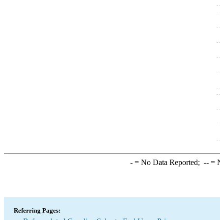
-
= No Data Reported;
--
= N
Referring Pages: