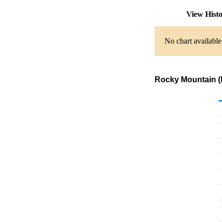
View Hist
No chart available
Rocky Mountain (P