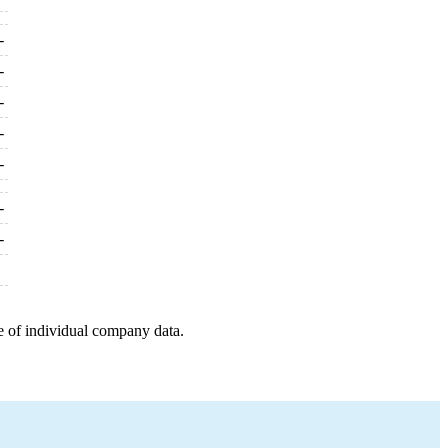
-
-
-
-
-
-
-
e of individual company data.