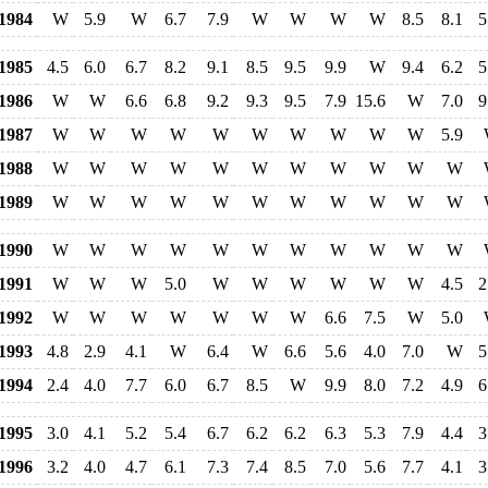
984
W
5.9
W
6.7
7.9
W
W
W
W
8.5
8.1
5
985
4.5
6.0
6.7
8.2
9.1
8.5
9.5
9.9
W
9.4
6.2
5
986
W
W
6.6
6.8
9.2
9.3
9.5
7.9
15.6
W
7.0
9
987
W
W
W
W
W
W
W
W
W
W
5.9
988
W
W
W
W
W
W
W
W
W
W
W
989
W
W
W
W
W
W
W
W
W
W
W
990
W
W
W
W
W
W
W
W
W
W
W
991
W
W
W
5.0
W
W
W
W
W
W
4.5
2
992
W
W
W
W
W
W
W
6.6
7.5
W
5.0
993
4.8
2.9
4.1
W
6.4
W
6.6
5.6
4.0
7.0
W
5
994
2.4
4.0
7.7
6.0
6.7
8.5
W
9.9
8.0
7.2
4.9
6
995
3.0
4.1
5.2
5.4
6.7
6.2
6.2
6.3
5.3
7.9
4.4
3
996
3.2
4.0
4.7
6.1
7.3
7.4
8.5
7.0
5.6
7.7
4.1
3