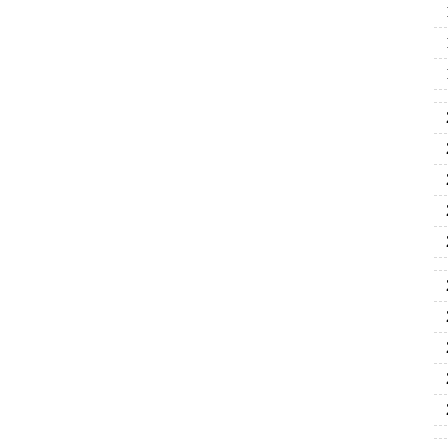
1
1
1
2
2
2
2
2
2
2
2
2
2