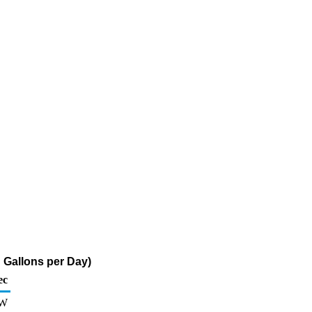
 Gallons per Day)
ec
W