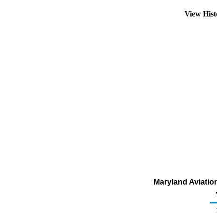
View His
Maryland Aviatio
1