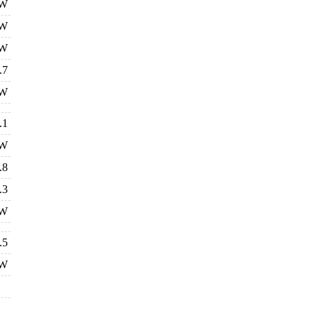
W
W
W
.7
W
.1
W
.8
.3
W
.5
W