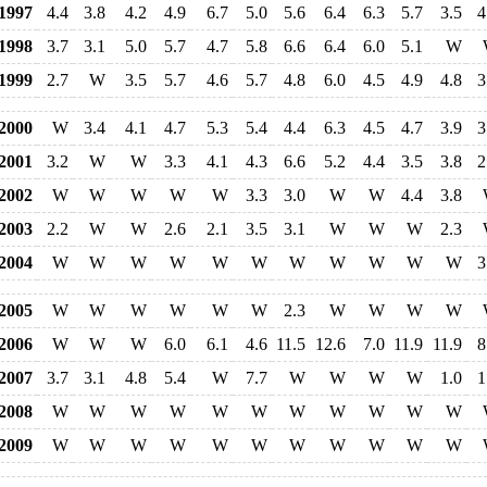
997
4.4
3.8
4.2
4.9
6.7
5.0
5.6
6.4
6.3
5.7
3.5
4
998
3.7
3.1
5.0
5.7
4.7
5.8
6.6
6.4
6.0
5.1
W
999
2.7
W
3.5
5.7
4.6
5.7
4.8
6.0
4.5
4.9
4.8
3
000
W
3.4
4.1
4.7
5.3
5.4
4.4
6.3
4.5
4.7
3.9
3
001
3.2
W
W
3.3
4.1
4.3
6.6
5.2
4.4
3.5
3.8
2
002
W
W
W
W
W
3.3
3.0
W
W
4.4
3.8
003
2.2
W
W
2.6
2.1
3.5
3.1
W
W
W
2.3
004
W
W
W
W
W
W
W
W
W
W
W
3
005
W
W
W
W
W
W
2.3
W
W
W
W
006
W
W
W
6.0
6.1
4.6
11.5
12.6
7.0
11.9
11.9
8
007
3.7
3.1
4.8
5.4
W
7.7
W
W
W
W
1.0
1
008
W
W
W
W
W
W
W
W
W
W
W
009
W
W
W
W
W
W
W
W
W
W
W