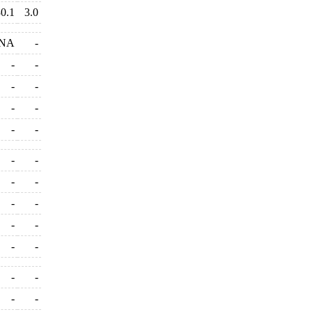
0.1
3.0
NA
-
-
-
-
-
-
-
-
-
-
-
-
-
-
-
-
-
-
-
-
-
-
-