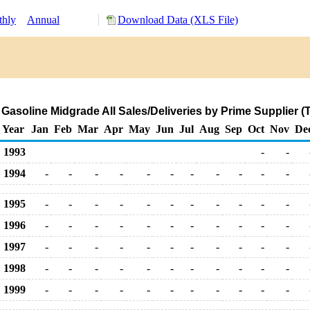
hly
Annual
Download Data (XLS File)
asoline Midgrade All Sales/Deliveries by Prime Supplier 
Year
Jan
Feb
Mar
Apr
May
Jun
Jul
Aug
Sep
Oct
Nov
De
1993
-
-
1994
-
-
-
-
-
-
-
-
-
-
-
1995
-
-
-
-
-
-
-
-
-
-
-
1996
-
-
-
-
-
-
-
-
-
-
-
1997
-
-
-
-
-
-
-
-
-
-
-
1998
-
-
-
-
-
-
-
-
-
-
-
1999
-
-
-
-
-
-
-
-
-
-
-