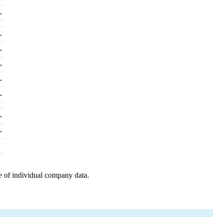
-
-
-
-
-
-
-
-
e of individual company data.