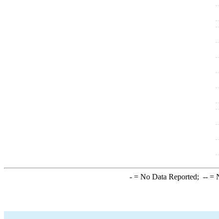
-
= No Data Reported;
--
= N