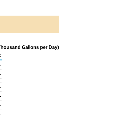
(Thousand Gallons per Day)
c
-
-
-
-
-
-
-