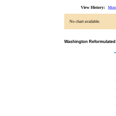
View History:
Mont
No chart available.
Washington Reformulated G