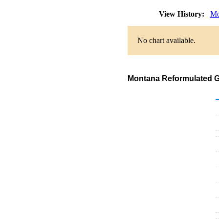
View History:
Mo
No chart available.
Montana Reformulated Ga