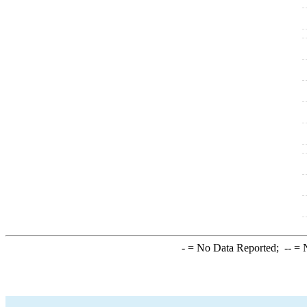
-
= No Data Reported;
--
= N