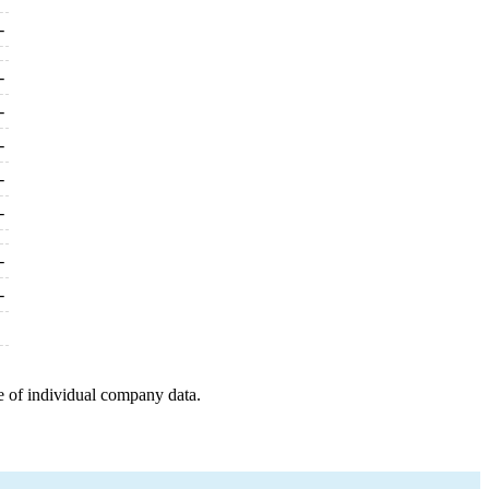
-
-
-
-
-
-
-
-
e of individual company data.