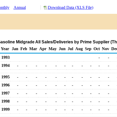
nthly
Annual
Download Data (XLS File)
soline Midgrade All Sales/Deliveries by Prime Supplier (T
Year
Jan
Feb
Mar
Apr
May
Jun
Jul
Aug
Sep
Oct
Nov
De
1993
-
-
1994
-
-
-
-
-
-
-
-
-
-
-
1995
-
-
-
-
-
-
-
-
-
-
-
1996
-
-
-
-
-
-
-
-
-
-
-
1997
-
-
-
-
-
-
-
-
-
-
-
1998
-
-
-
-
-
-
-
-
-
-
-
1999
-
-
-
-
-
-
-
-
-
-
-