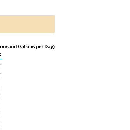
housand Gallons per Day)
c
-
-
-
-
-
-
-