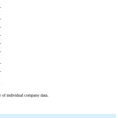
-
-
-
-
-
-
-
-
e of individual company data.