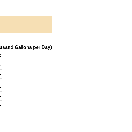
ousand Gallons per Day)
c
-
-
-
-
-
-
-