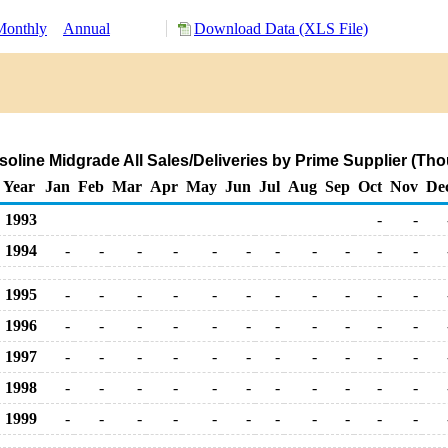
Monthly
Annual
Download Data (XLS File)
oline Midgrade All Sales/Deliveries by Prime Supplier (Th
Year
Jan
Feb
Mar
Apr
May
Jun
Jul
Aug
Sep
Oct
Nov
De
1993
-
-
1994
-
-
-
-
-
-
-
-
-
-
-
1995
-
-
-
-
-
-
-
-
-
-
-
1996
-
-
-
-
-
-
-
-
-
-
-
1997
-
-
-
-
-
-
-
-
-
-
-
1998
-
-
-
-
-
-
-
-
-
-
-
1999
-
-
-
-
-
-
-
-
-
-
-