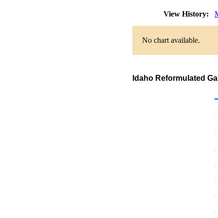
View History:
No chart available.
Idaho Reformulated Gas