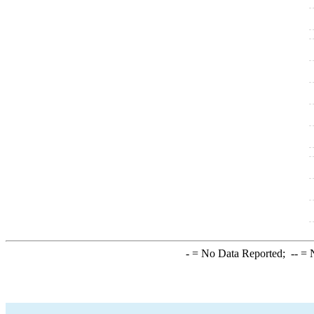
-
= No Data Reported;
--
= N