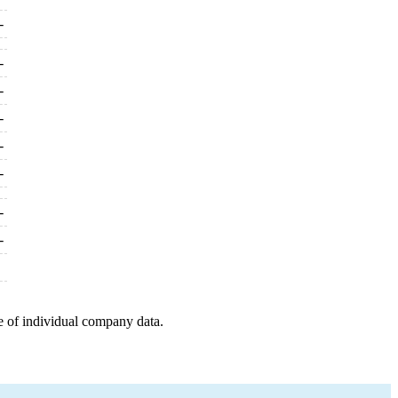
-
-
-
-
-
-
-
-
e of individual company data.