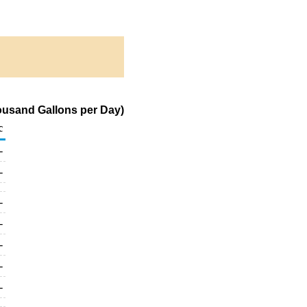
housand Gallons per Day)
c
-
-
-
-
-
-
-