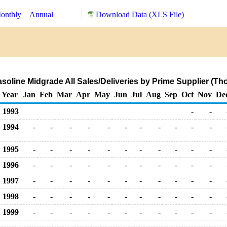
onthly
Annual
Download Data (XLS File)
soline Midgrade All Sales/Deliveries by Prime Supplier (T
Year
Jan
Feb
Mar
Apr
May
Jun
Jul
Aug
Sep
Oct
Nov
De
1993
-
-
1994
-
-
-
-
-
-
-
-
-
-
-
1995
-
-
-
-
-
-
-
-
-
-
-
1996
-
-
-
-
-
-
-
-
-
-
-
1997
-
-
-
-
-
-
-
-
-
-
-
1998
-
-
-
-
-
-
-
-
-
-
-
1999
-
-
-
-
-
-
-
-
-
-
-