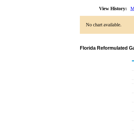
View History:
M
No chart available.
Florida Reformulated Ga