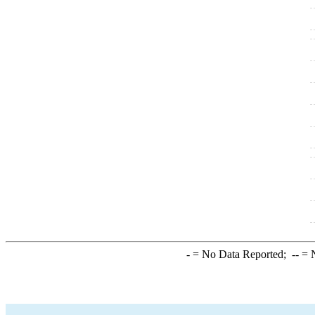
-
= No Data Reported;
--
= N