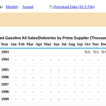
ry:
Monthly
Annual
Download Data (XLS File)
 Gasoline All Sales/Deliveries by Prime Supplier (Thousa
Year
Jan
Feb
Mar
Apr
May
Jun
Jul
Aug
Sep
Oct
Nov
De
1993
NA
NA
N
1994
-
-
-
-
-
-
-
-
-
-
-
1995
-
-
-
-
-
-
-
-
-
-
-
1996
-
-
-
-
-
-
-
-
-
-
-
1997
-
-
-
-
-
-
-
-
-
-
-
1998
-
-
-
-
-
-
-
-
-
-
-
1999
-
-
-
-
-
-
-
-
-
-
-