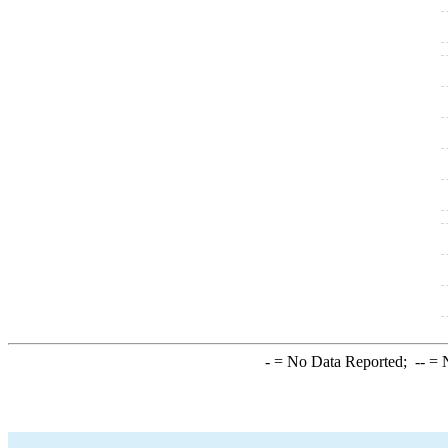
-
= No Data Reported;
--
= N