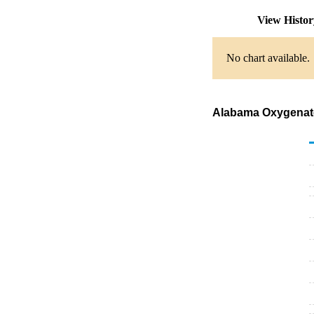
View Histo
No chart available.
Alabama Oxygenated