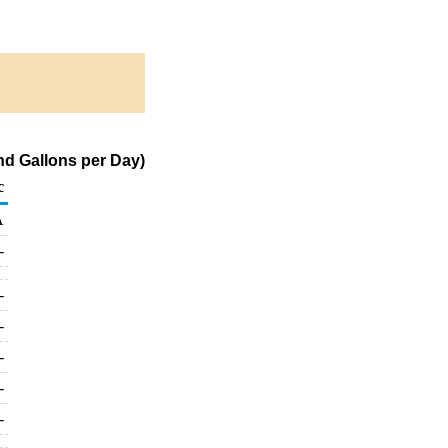
nd Gallons per Day)
c
A
-
-
-
-
-
-