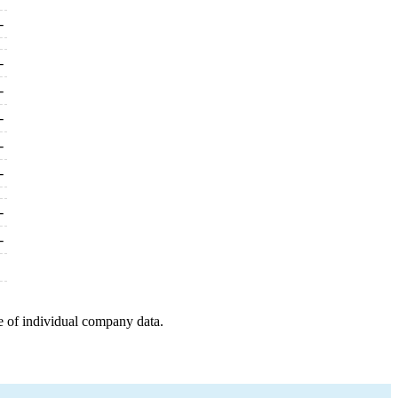
-
-
-
-
-
-
-
-
e of individual company data.