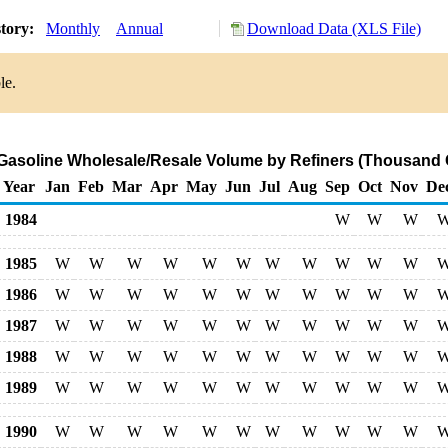
story:
Monthly
Annual
Download Data (XLS File)
le.
 Gasoline Wholesale/Resale Volume by Refiners (Thousand 
Year
Jan
Feb
Mar
Apr
May
Jun
Jul
Aug
Sep
Oct
Nov
De
1984
W
W
W
1985
W
W
W
W
W
W
W
W
W
W
W
1986
W
W
W
W
W
W
W
W
W
W
W
1987
W
W
W
W
W
W
W
W
W
W
W
1988
W
W
W
W
W
W
W
W
W
W
W
1989
W
W
W
W
W
W
W
W
W
W
W
1990
W
W
W
W
W
W
W
W
W
W
W