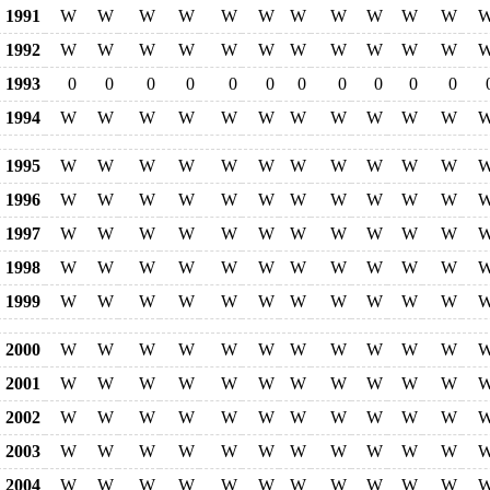
1991
W
W
W
W
W
W
W
W
W
W
W
1992
W
W
W
W
W
W
W
W
W
W
W
1993
0
0
0
0
0
0
0
0
0
0
0
1994
W
W
W
W
W
W
W
W
W
W
W
1995
W
W
W
W
W
W
W
W
W
W
W
1996
W
W
W
W
W
W
W
W
W
W
W
1997
W
W
W
W
W
W
W
W
W
W
W
1998
W
W
W
W
W
W
W
W
W
W
W
1999
W
W
W
W
W
W
W
W
W
W
W
2000
W
W
W
W
W
W
W
W
W
W
W
2001
W
W
W
W
W
W
W
W
W
W
W
2002
W
W
W
W
W
W
W
W
W
W
W
2003
W
W
W
W
W
W
W
W
W
W
W
2004
W
W
W
W
W
W
W
W
W
W
W