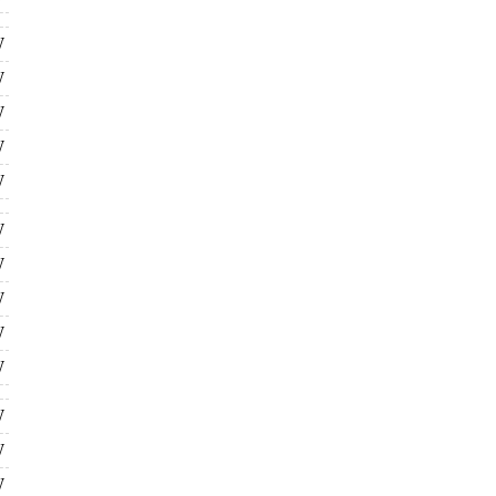
W
W
W
W
W
W
W
W
W
W
W
W
W