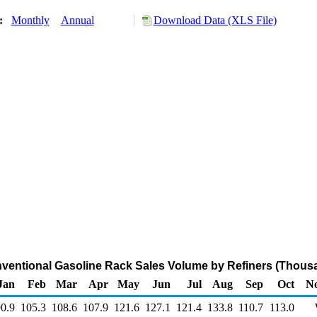
y:
Monthly
Annual
Download Data (XLS File)
entional Gasoline Rack Sales Volume by Refiners (Thousa
Jan
Feb
Mar
Apr
May
Jun
Jul
Aug
Sep
Oct
N
0.9
105.3
108.6
107.9
121.6
127.1
121.4
133.8
110.7
113.0