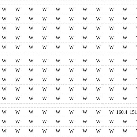
W
W
W
W
W
W
W
W
W
W
W
W
W
W
W
W
W
W
W
W
W
W
W
W
W
W
W
W
W
W
W
W
W
W
W
W
W
W
W
W
W
W
W
W
W
W
W
W
W
W
W
W
W
W
W
W
W
W
W
W
W
W
W
W
W
W
W
W
W
W
W
W
W
W
W
W
W
W
W
W
W
W
W
W
W
W
W
W
W
W
W
W
W
W
W
W
W
W
W
W
W
W
W
W
W
W
W
W
W
160.4
151
W
W
W
W
W
W
W
W
W
W
W
W
W
W
W
W
W
W
W
W