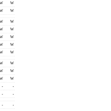
W
W
W
W
W
W
W
W
W
W
W
W
W
W
W
W
W
W
W
W
-
-
-
-
-
-