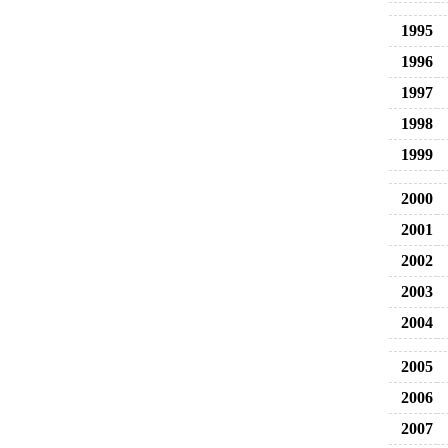
1995
1996
1997
1998
1999
2000
2001
2002
2003
2004
2005
2006
2007