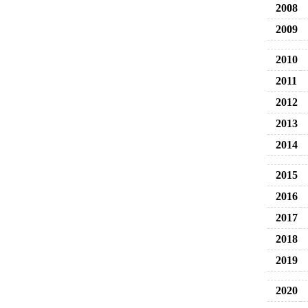
2008
2009
2010
2011
2012
2013
2014
2015
2016
2017
2018
2019
2020