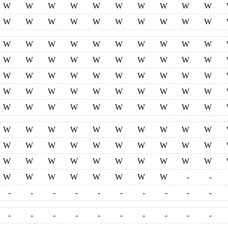
W
W
W
W
W
W
W
W
W
W
W
W
W
W
W
W
W
W
W
W
W
W
W
W
W
W
W
W
W
W
W
W
W
W
W
W
W
W
W
W
W
W
W
W
W
W
W
W
W
W
W
W
W
W
W
W
W
W
W
W
W
W
W
W
W
W
W
W
W
W
W
W
W
W
W
W
W
W
W
W
W
W
W
W
W
W
W
W
W
W
W
W
W
W
W
W
W
W
W
W
W
W
W
W
W
W
W
W
-
-
-
-
-
-
-
-
-
-
-
-
-
-
-
-
-
-
-
-
-
-