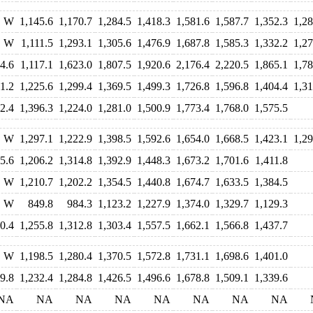
W
1,145.6
1,170.7
1,284.5
1,418.3
1,581.6
1,587.7
1,352.3
1,28
W
1,111.5
1,293.1
1,305.6
1,476.9
1,687.8
1,585.3
1,332.2
1,27
4.6
1,117.1
1,623.0
1,807.5
1,920.6
2,176.4
2,220.5
1,865.1
1,78
1.2
1,225.6
1,299.4
1,369.5
1,499.3
1,726.8
1,596.8
1,404.4
1,31
2.4
1,396.3
1,224.0
1,281.0
1,500.9
1,773.4
1,768.0
1,575.5
W
1,297.1
1,222.9
1,398.5
1,592.6
1,654.0
1,668.5
1,423.1
1,29
5.6
1,206.2
1,314.8
1,392.9
1,448.3
1,673.2
1,701.6
1,411.8
W
1,210.7
1,202.2
1,354.5
1,440.8
1,674.7
1,633.5
1,384.5
W
849.8
984.3
1,123.2
1,227.9
1,374.0
1,329.7
1,129.3
0.4
1,255.8
1,312.8
1,303.4
1,557.5
1,662.1
1,566.8
1,437.7
W
1,198.5
1,280.4
1,370.5
1,572.8
1,731.1
1,698.6
1,401.0
9.8
1,232.4
1,284.8
1,426.5
1,496.6
1,678.8
1,509.1
1,339.6
NA
NA
NA
NA
NA
NA
NA
NA