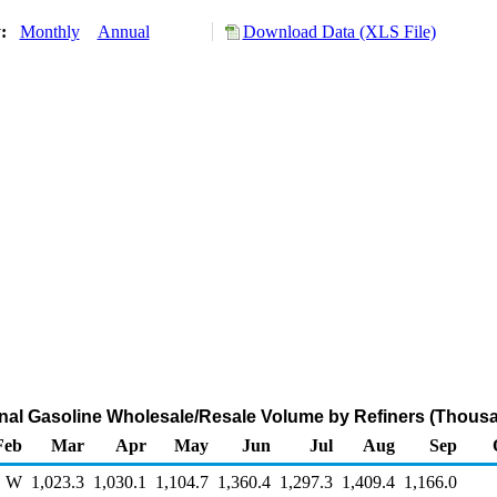
y:
Monthly
Annual
Download Data (XLS File)
al Gasoline Wholesale/Resale Volume by Refiners (Thousa
Feb
Mar
Apr
May
Jun
Jul
Aug
Sep
W
1,023.3
1,030.1
1,104.7
1,360.4
1,297.3
1,409.4
1,166.0