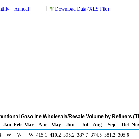
thly
Annual
Download Data (XLS File)
ventional Gasoline Wholesale/Resale Volume by Refiners (
r
Jan
Feb
Mar
Apr
May
Jun
Jul
Aug
Sep
Oct
No
4
W
W
W
415.1
410.2
395.2
387.7
374.5
381.2
305.6