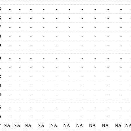
5
-
-
-
-
-
-
-
-
-
-
6
-
-
-
-
-
-
-
-
-
-
7
-
-
-
-
-
-
-
-
-
-
8
-
-
-
-
-
-
-
-
-
-
9
-
-
-
-
-
-
-
-
-
-
0
-
-
-
-
-
-
-
-
-
-
1
-
-
-
-
-
-
-
-
-
-
2
-
-
-
-
-
-
-
-
-
-
3
-
-
-
-
-
-
-
-
-
-
4
-
-
-
-
-
-
-
-
-
-
5
-
-
-
-
-
-
-
-
-
-
6
-
-
-
-
-
-
-
-
-
-
7
NA
NA
NA
NA
NA
NA
NA
NA
NA
NA
N