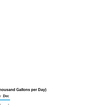
Thousand Gallons per Day)
v
Dec
-
-