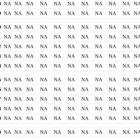
8
NA
NA
NA
NA
NA
NA
NA
NA
NA
NA
N
9
NA
NA
NA
NA
NA
NA
NA
NA
NA
NA
N
0
NA
NA
NA
NA
NA
NA
NA
NA
NA
NA
N
1
NA
NA
NA
NA
NA
NA
NA
NA
NA
NA
N
2
NA
NA
NA
NA
NA
NA
NA
NA
NA
NA
N
3
NA
NA
NA
NA
NA
NA
NA
NA
NA
NA
N
4
NA
NA
NA
NA
NA
NA
NA
NA
NA
NA
N
5
NA
NA
NA
NA
NA
NA
NA
NA
NA
NA
N
6
NA
NA
NA
NA
NA
NA
NA
NA
NA
NA
N
7
NA
NA
NA
NA
NA
NA
NA
NA
NA
NA
N
8
NA
NA
NA
NA
NA
NA
NA
NA
NA
NA
N
9
NA
NA
NA
NA
NA
NA
NA
NA
NA
NA
N
0
NA
NA
NA
NA
NA
NA
NA
NA
NA
NA
N