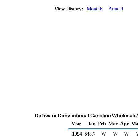
View History:
Monthly
Annual
Delaware Conventional Gasoline Wholesale/
Year
Jan
Feb
Mar
Apr
Ma
1994
548.7
W
W
W