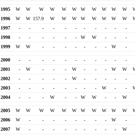
1995
W
W
W
W
W
W
W
W
W
W
W
1996
W
W
157.9
W
W
W
W
W
W
W
W
1997
-
-
-
-
-
-
-
-
-
-
-
1998
-
-
-
-
-
-
W
W
-
-
-
1999
W
W
-
-
-
-
-
-
-
W
-
2000
-
-
-
-
-
-
-
-
-
-
-
2001
-
W
-
-
-
W
-
-
-
W
W
2002
-
-
-
-
-
W
-
-
-
-
-
2003
-
-
-
-
-
-
-
-
W
-
-
2004
-
-
-
W
-
-
W
W
-
-
W
2005
W
W
W
W
W
W
W
W
W
W
W
2006
W
-
-
-
-
-
-
-
-
W
-
2007
W
-
-
-
-
-
-
-
-
-
W