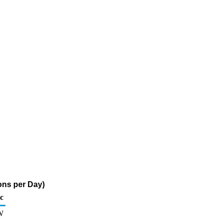
ons per Day)
c
W