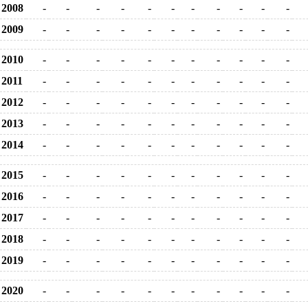
2008
-
-
-
-
-
-
-
-
-
-
-
2009
-
-
-
-
-
-
-
-
-
-
-
2010
-
-
-
-
-
-
-
-
-
-
-
2011
-
-
-
-
-
-
-
-
-
-
-
2012
-
-
-
-
-
-
-
-
-
-
-
2013
-
-
-
-
-
-
-
-
-
-
-
2014
-
-
-
-
-
-
-
-
-
-
-
2015
-
-
-
-
-
-
-
-
-
-
-
2016
-
-
-
-
-
-
-
-
-
-
-
2017
-
-
-
-
-
-
-
-
-
-
-
2018
-
-
-
-
-
-
-
-
-
-
-
2019
-
-
-
-
-
-
-
-
-
-
-
2020
-
-
-
-
-
-
-
-
-
-
-