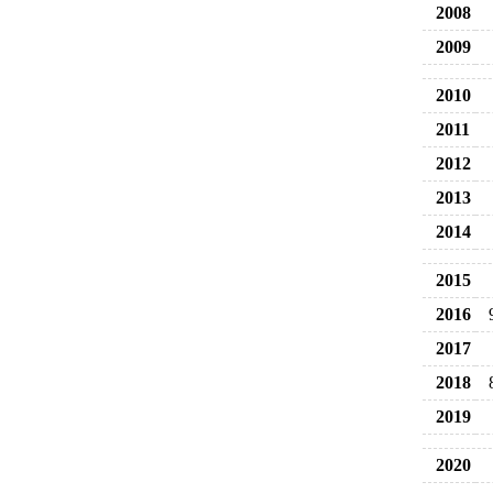
2008
2009
2010
2011
2012
2013
2014
2015
2016
2017
2018
2019
2020