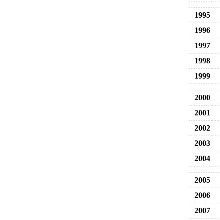
1995
1996
1997
1998
1999
2000
2001
2002
2003
2004
2005
2006
2007