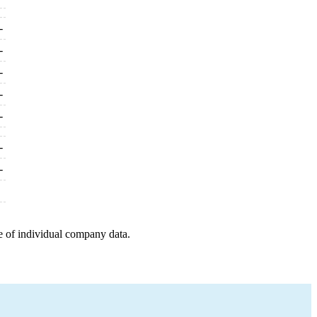
-
-
-
-
-
-
-
e of individual company data.