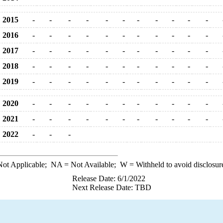
2015
-
-
-
-
-
-
-
-
-
-
-
2016
-
-
-
-
-
-
-
-
-
-
-
2017
-
-
-
-
-
-
-
-
-
-
-
2018
-
-
-
-
-
-
-
-
-
-
-
2019
-
-
-
-
-
-
-
-
-
-
-
2020
-
-
-
-
-
-
-
-
-
-
-
2021
-
-
-
-
-
-
-
-
-
-
-
2022
-
-
-
ot Applicable;
NA
= Not Available;
W
= Withheld to avoid disclosur
Release Date: 6/1/2022
Next Release Date: TBD