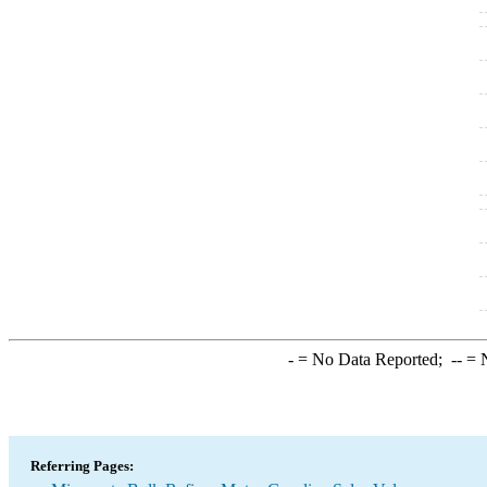
-
= No Data Reported;
--
= N
Referring Pages: