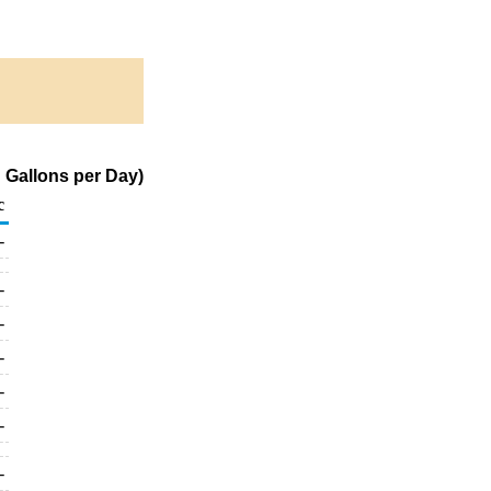
 Gallons per Day)
c
-
-
-
-
-
-
-