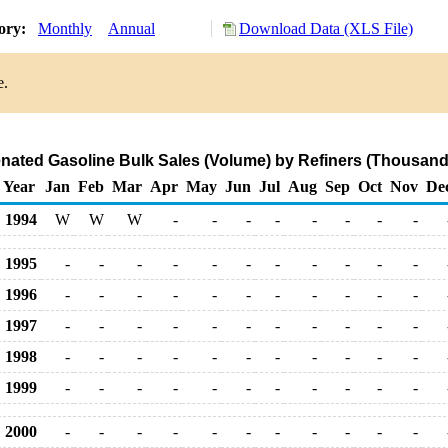
tory:
Monthly
Annual
Download Data (XLS File)
e.
ated Gasoline Bulk Sales (Volume) by Refiners (Thousand
Year
Jan
Feb
Mar
Apr
May
Jun
Jul
Aug
Sep
Oct
Nov
De
1994
W
W
W
-
-
-
-
-
-
-
-
1995
-
-
-
-
-
-
-
-
-
-
-
1996
-
-
-
-
-
-
-
-
-
-
-
1997
-
-
-
-
-
-
-
-
-
-
-
1998
-
-
-
-
-
-
-
-
-
-
-
1999
-
-
-
-
-
-
-
-
-
-
-
2000
-
-
-
-
-
-
-
-
-
-
-