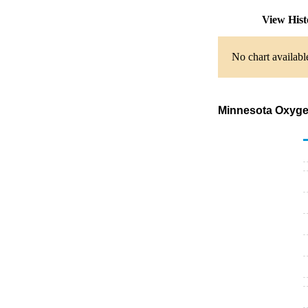
View His
No chart availabl
Minnesota Oxygen