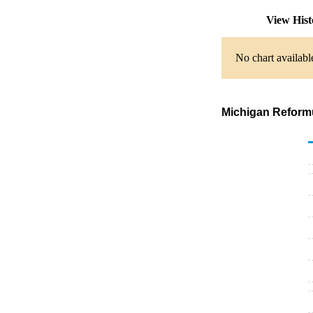
View His
No chart availabl
Michigan Reformu