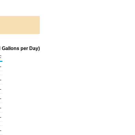
 Gallons per Day)
c
-
-
-
-
-
-
-