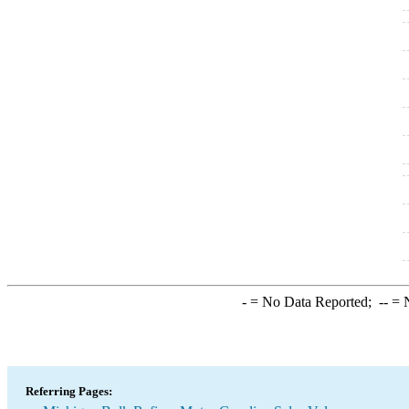
-
= No Data Reported;
--
= N
Referring Pages: