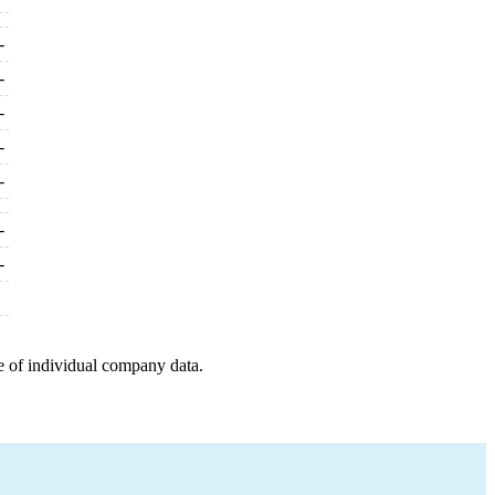
-
-
-
-
-
-
-
e of individual company data.