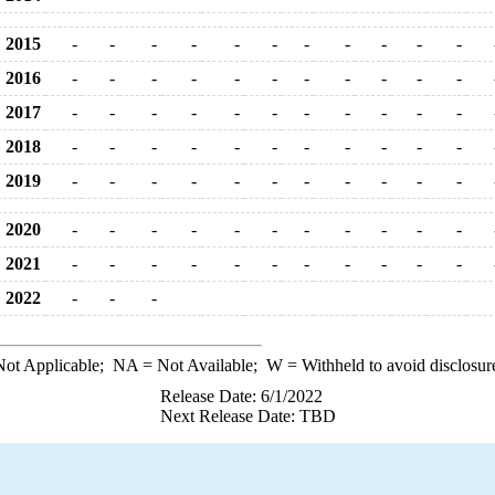
2015
-
-
-
-
-
-
-
-
-
-
-
2016
-
-
-
-
-
-
-
-
-
-
-
2017
-
-
-
-
-
-
-
-
-
-
-
2018
-
-
-
-
-
-
-
-
-
-
-
2019
-
-
-
-
-
-
-
-
-
-
-
2020
-
-
-
-
-
-
-
-
-
-
-
2021
-
-
-
-
-
-
-
-
-
-
-
2022
-
-
-
ot Applicable;
NA
= Not Available;
W
= Withheld to avoid disclosur
Release Date: 6/1/2022
Next Release Date: TBD