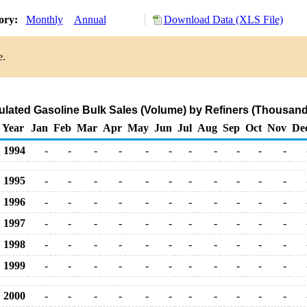
tory:
Monthly
Annual
Download Data (XLS File)
e.
lated Gasoline Bulk Sales (Volume) by Refiners (Thousand
Year
Jan
Feb
Mar
Apr
May
Jun
Jul
Aug
Sep
Oct
Nov
De
1994
-
-
-
-
-
-
-
-
-
-
-
1995
-
-
-
-
-
-
-
-
-
-
-
1996
-
-
-
-
-
-
-
-
-
-
-
1997
-
-
-
-
-
-
-
-
-
-
-
1998
-
-
-
-
-
-
-
-
-
-
-
1999
-
-
-
-
-
-
-
-
-
-
-
2000
-
-
-
-
-
-
-
-
-
-
-