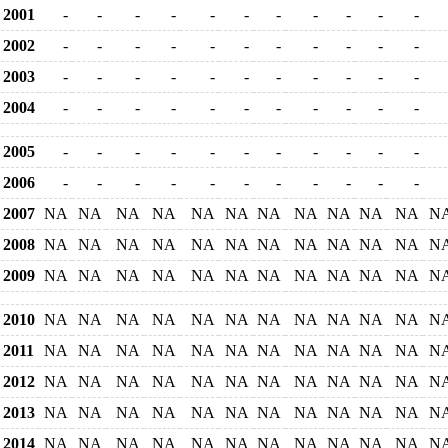
2001
-
-
-
-
-
-
-
-
-
-
-
2002
-
-
-
-
-
-
-
-
-
-
-
2003
-
-
-
-
-
-
-
-
-
-
-
2004
-
-
-
-
-
-
-
-
-
-
-
2005
-
-
-
-
-
-
-
-
-
-
-
2006
-
-
-
-
-
-
-
-
-
-
-
2007
NA
NA
NA
NA
NA
NA
NA
NA
NA
NA
NA
N
2008
NA
NA
NA
NA
NA
NA
NA
NA
NA
NA
NA
N
2009
NA
NA
NA
NA
NA
NA
NA
NA
NA
NA
NA
N
2010
NA
NA
NA
NA
NA
NA
NA
NA
NA
NA
NA
N
2011
NA
NA
NA
NA
NA
NA
NA
NA
NA
NA
NA
N
2012
NA
NA
NA
NA
NA
NA
NA
NA
NA
NA
NA
N
2013
NA
NA
NA
NA
NA
NA
NA
NA
NA
NA
NA
N
2014
NA
NA
NA
NA
NA
NA
NA
NA
NA
NA
NA
N