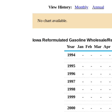
View History:
Monthly
Annual
No chart available.
Iowa Reformulated Gasoline Wholesale/Re
Year
Jan
Feb
Mar
Apr
1994
-
-
-
-
1995
-
-
-
-
1996
-
-
-
-
1997
-
-
-
-
1998
-
-
-
-
1999
-
-
-
-
2000
-
-
-
-